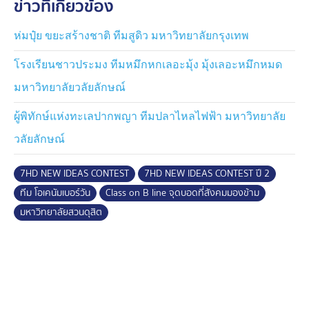
ข่าวที่เกี่ยวข้อง
ห่มปุ๋ย ขยะสร้างชาติ ทีมสูดิว มหาวิทยาลัยกรุงเทพ
โรงเรียนชาวประมง ทีมหมึกหกเลอะมุ้ง มุ้งเลอะหมึกหมด
มหาวิทยาลัยวลัยลักษณ์
ผู้พิทักษ์แห่งทะเลปากพญา ทีมปลาไหลไฟฟ้า มหาวิทยาลัย
วลัยลักษณ์
7HD NEW IDEAS CONTEST
7HD NEW IDEAS CONTEST ปี 2
ทีม โอเคนัมเบอร์วัน
Class on B line จุดบอดที่สังคมมองข้าม
มหาวิทยาลัยสวนดุสิต