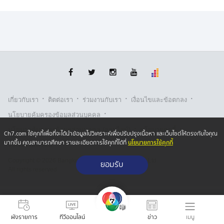
·
·
·
·
เกี่ยวกับเรา
ติตต่อเรา
ร่วมงานกับเรา
เงื่อนไขและข้อตกลง
·
นโยบายคุ้มครองข้อมูลส่วนบุคคล
·
·
นโยบายคุ้มครองข้อมูลส่วนบุคคล (ออนไลน์)
นโยบายคุกกี้
Ch7.com ใช้คุกกี้เพื่อที่จะได้นำข้อมูลไปวิเคราะห์เพื่อปรับปรุงเนื้อหา และเว็บไซต์ให้ตรงกับใจคุณ
นโยบายการใช้คุกกี้
มากขึ้น คุณสามารถศึกษา รายละเอียดการใช้คุกกี้ได้ที่
รับเรื่องร้องเรียน
Copyright © 2026 Bangkok Broadcasting & T.V. Co.,Ltd.
ยอมรับ
All rights reserved
เมนู
ผังรายการ
ทีวีออนไลน์
ข่าว