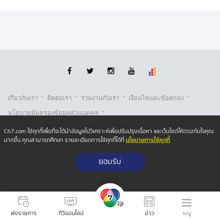
·
·
·
·
เกี่ยวกับเรา
ติตต่อเรา
ร่วมงานกับเรา
เงื่อนไขและข้อตกลง
·
นโยบายคุ้มครองข้อมูลส่วนบุคคล
·
·
นโยบายคุ้มครองข้อมูลส่วนบุคคล (ออนไลน์)
นโยบายคุกกี้
Ch7.com ใช้คุกกี้เพื่อที่จะได้นำข้อมูลไปวิเคราะห์เพื่อปรับปรุงเนื้อหา และเว็บไซต์ให้ตรงกับใจคุณ
นโยบายการใช้คุกกี้
มากขึ้น คุณสามารถศึกษา รายละเอียดการใช้คุกกี้ได้ที่
รับเรื่องร้องเรียน
Copyright © 2026 Bangkok Broadcasting & T.V. Co.,Ltd.
ยอมรับ
All rights reserved
เมนู
ผังรายการ
ทีวีออนไลน์
ข่าว