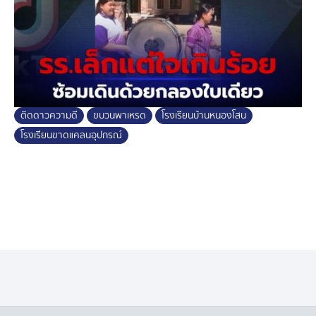
ติดดาวความดี
ขบวนพาเหรด
โรงเรียนบ้านหนองโสน
โรงเรียนขาดแคลนอุปกรณ์