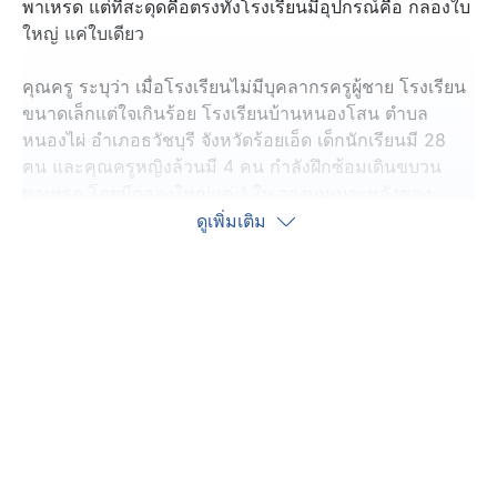
พาเหรด แต่ที่สะดุดคือตรงทั้งโรงเรียนมีอุปกรณ์คือ กลองใบ
ใหญ่ แค่ใบเดียว
คุณครู ระบุว่า เมื่อโรงเรียนไม่มีบุคลากรครูผู้ชาย โรงเรียน
ขนาดเล็กแต่ใจเกินร้อย โรงเรียนบ้านหนองโสน ตำบล
หนองไผ่ อำเภอธวัชบุรี จังหวัดร้อยเอ็ด เด็กนักเรียนมี 28
คน และคุณครูหญิงล้วนมี 4 คน กำลังฝึกซ้อมเดินขบวน
พาเหรด โดยมีกลองใหญ่แค่ 1 ใบ วางบนเบาะหลังของ
จักรยาน เดินไปในหมู่บ้าน สะดุดอีกตรงดรัมเมเจอร์ ใช้ท่อ
ดูเพิ่มเติม
พลาสติกถือแทนไม้คทากร
หลายคนแสดงความคิดเห็น ขอให้มีหน่วยงานเข้าไปซัป
พอร์ตไว ๆ, มันสะท้อนอะไรหลาย ๆ อย่างกับการบริหารที่
เหลี่ยมล้ำทางสังคม
ผู้ใหญ่ใจดีสามารถส่งอุปกรณ์กีฬาและเครื่องดนตรีมาให้
น้อง ๆ นักเรียน ส่งมาได้ที่ โรงเรียนบ้านหนองโสน หมู่ 9
ตำบลหนองไผ่ อำเภอธวัชบุรี จังหวัดร้อยเอ็ด รหัสไปรษณีย์
45170