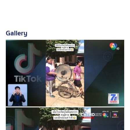
ขอชื่นชมและให้กำลังใจคุณครูเอาใจใส่ ฝึกซ้อมเดินขบวน
พาเหรดให้เด็ก ๆ แม้มีแค่กลองใบเดียว
Gallery
ขอบคุณภาพจาก : TikTok @ขอบคุณ fai_faii43