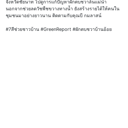
จังหวัดชัยนาท ไปดูการแก้ปัญหาผักตบชวาล้นแม่น้ำ
นอกจากช่วยลดวัชพืชขวางทางน้ำ ยังสร้างรายได้ให้คนใน
ชุมชนมาอย่างยาวนาน ติดตามกับคุณบี กมลาสน์
#7สีช่วยชาวบ้าน #GreenReport #ผักตบชวาบ้านอ้อย