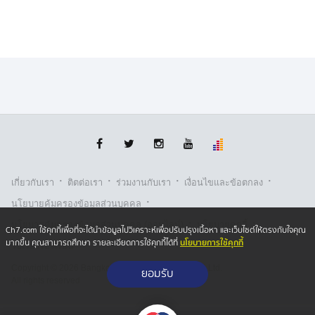
·
·
·
·
เกี่ยวกับเรา
ติตต่อเรา
ร่วมงานกับเรา
เงื่อนไขและข้อตกลง
·
นโยบายคุ้มครองข้อมูลส่วนบุคคล
·
·
นโยบายคุ้มครองข้อมูลส่วนบุคคล (ออนไลน์)
นโยบายคุกกี้
Ch7.com ใช้คุกกี้เพื่อที่จะได้นำข้อมูลไปวิเคราะห์เพื่อปรับปรุงเนื้อหา และเว็บไซต์ให้ตรงกับใจคุณ
นโยบายการใช้คุกกี้
มากขึ้น คุณสามารถศึกษา รายละเอียดการใช้คุกกี้ได้ที่
รับเรื่องร้องเรียน
Copyright © 2026 Bangkok Broadcasting & T.V. Co.,Ltd.
ยอมรับ
All rights reserved