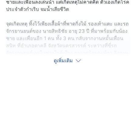
ชายและเพื่อนลงเล่นน้ำ แต่เกิดเหตุไม่คาดคิด ตัวเองเกิดโรค
ประจำตัวกำเริบ จมน้ำเสียชีวิต
จุดเกิดเหตุ ทิ้งไว้เพียงเสื้อผ้าที่พาดกิ่งไม้ รองเท้าแตะ และรถ
จักรยานยนต์ของ นายสิทธิชัย อายุ 23 ปี ที่มาพร้อมกับน้อง
ชาย และเพื่อนอีก 1 คน ทั้ง 3 คน กลับจากงานหมั้นเพื่อน
สนิท ที่อำเภอตาคลี จังหวัดนครสวรรค์ ระหว่างที่ขี่รถ
จักรยานยนต์ อยู่ในช่วงใกล้เที่ยง อากาศร้อนอบอ้าว จึงชวน
กันลงเล่นน้ำ จุดแรก ลำคลองไม่มีน้ำ เลยย้ายมาที่คลอง
ดูเพิ่มเติม
ชัยนาท-ป่าสัก อำเภอมโนรมย์ จังหวัดชัยนาท เล่นได้ไม่
นาน น้องชายและเพื่อนก็ขึ้นฝั่ง แต่ไม่เห็น นายสิทธิชัย ขึ้น
ตามมา จึงนั่งรอ เพราะคิดว่าคงจะนึกสนุกเล่นซ่อนหา
พ่อที่ตามมา เห็นว่า ค้นหาอยู่นานยังไม่เจอร่างลูกชาย จึงจุด
ธูปขอพระแม่คงคา ขอให้เจอลูก ผ่านไปเพียงครึ่งชั่วโมง ก็
เจอร่าง นายสิทธิชัย ลอยอยู่ห่างจากจุดที่เล่นน้ำ ประมาณ 1
กิโลเมตร สันนิษฐานว่า น่าจะเกิดอาการโรคลมชักกำเริบ
ขณะลงเล่นน้ำ