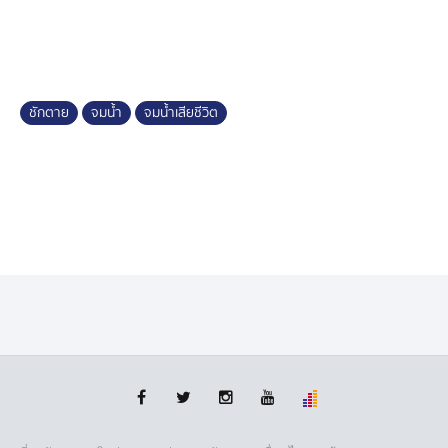
ชักตาย
จมน้ำ
จมน้ำเสียชีวิต