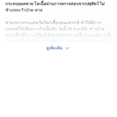
กระทบยอดขาย โคเนื้อผ่านการตรวจสอบจากปศุสัตว์ ไม่
ชำแหละวัวป่วย-ตาย
ท่ามกลางกระแสหวั่นวิตกเชื้อแอนแทรกซ์ ทำให้มีการ
รณรงค์ให้เลี่ยงการกินเนื้อดิบ วันนี้ (8 พ.ค.68) ชาวบ้าน
หลายพื้นที่ใน จ.บุรีรัมย์ ยังคงรับประทานเนื้อวัวแบบดิบ ๆ ทั้ง
เมนูซอยจุ๊ และก้อยขม ในชีวิตประจำวันและงานบุญงาน
รื่นเริงต่าง ๆ กันตามปกติ ถึงแม้ในช่วงนี้จะมีข่าวการแพร่
ดูเพิ่มเติม
ระบาดของเชื้อโรคแอนแทรกซ์ ในเขตภาคตะวันออกเฉียง
เหนือตอนบน จนทำให้มีผู้ที่รับประทานเนื้อวัวดิบที่
จ.มุกดาหาร ป่วยติดเชื้อและเสียชีวิตไปแล้ว 1 คน และยังพบ
ว่ามีผู้ติดเชื้อแอนแทรกซ์เพิ่มอีก 1 คน ก็ตาม
ที่ จ.บุรีรัมย์ บางบ้านที่จัดงานบุญ และกิจกรรมงานรื่นเริง
ต่าง ๆ ก็ยังคงนิยมนำเนื้อวัวดิบ มาประกอบอาหารเมนูก้อย
ขม เลี้ยงแขกเหรื่อที่มาช่วยงาน รวมถึงกลุ่มประชาชนทั่วไป
ก็ยังนิยมซื้อเนื้อวัวสด ๆ มาประกอบอาหารจำพวก ซอยจุ๊
และก้อยขม เป็นกับแกล้ม เพราะมั่นใจว่าวัวที่ผ่านมาตรวจ
จากปศุสัตว์ รวมถึงเนื้อวัวชำแหละจากโรงเชือดที่ได้