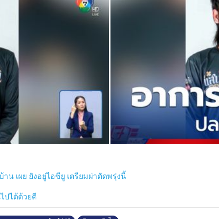
เผย ยังอยู่ไอซียู เตรียมผ่าตัดพรุ่งนี้
ไปได้ด้วยดี