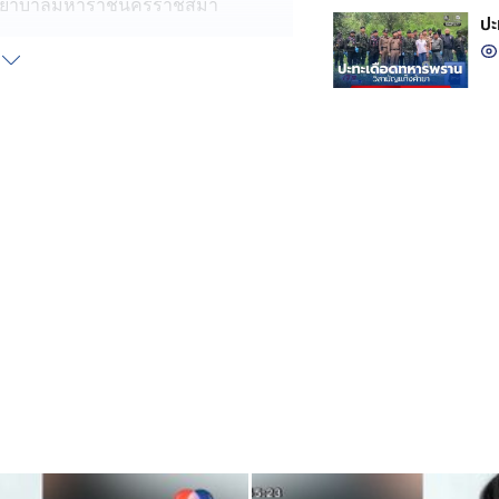
โรงพยาบาลมหาราชนครราชสีมา
ปะ
ับบาดเจ็บ กระดูกสะโพกหัก ซี่โครงหัก
ีกขาด การผ่าตัดผ่านไปด้วยดี ตอนนี้
ห้ใครเข้าเยี่ยม หลังการผ่าตัด
ชื้อได้ง่าย และต้องอยู่ในการดูแลของ
ลังเกิดอุบัติเหตุ ได้สอบถามนาย
่า หลังเสร็จภารกิจจากจังหวัดร้อยเอ็ด
ด้งเด้ง มุ่งหน้ากลับเข้ากรุงเทพฯ แต่
จึงทำให้เกิดอาการหลับใน ทำให้ขับรถ
วย์ M6 จนได้รับบาดเจ็บทั้ง 3 คนดัง