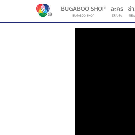
BUGABOO SHOP
ละคร
ข่
BUGABOO SHOP
DRAMA
NEW