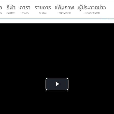
าว
กีฬา
ดารา
รายการ
แฟ้มภาพ
ผู้ประกาศข่าว
S
SPORT
STARS
SHOW
7HDSTOCK
NEWSCASTER
(current)
Play
Video