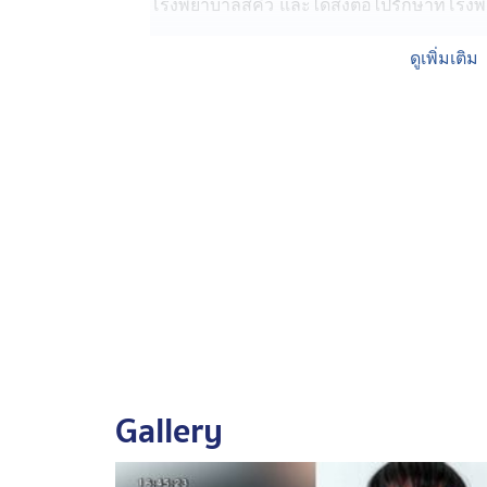
โรงพยาบาลสีคิ้ว และได้ส่งต่อไปรักษาที่
โดยแพทย์ได้ทำการผ่าตัด นายณัฐวุฒิ ซึ่งได้ร
ดูเพิ่มเติม
มีลมออกในเยื่อหุ้มปอด และกระเพาะปัสสาวะฉ
ออกจากห้องไอซียูแล้ว แต่แพทย์ยังไม่อนุญาตใ
เนื่องจากต้องป้องกัน เพราะมีโอกาสเสี่ยงติดเ
แพทย์อย่างใกล้ชิด
ขณะที่ สารวัตรสอบสวน สภ.สีคิ้ว เปิดเผยว่า ห
ธานินทร์ ฯ คนขับรถ ที่ยังพอให้การได้ ทราบว
ได้ขับรถพา นายสารินทร์ และ นายณัฐวุฒิ หรือ 
เนื่องจากร่างกายอ่อนเพลีย และพักผ่อนน้อย 
เสียหลักตกถนน ไปอยู่ร่องกลางสะพานมอเตอร์เ
กล่าว
Gallery