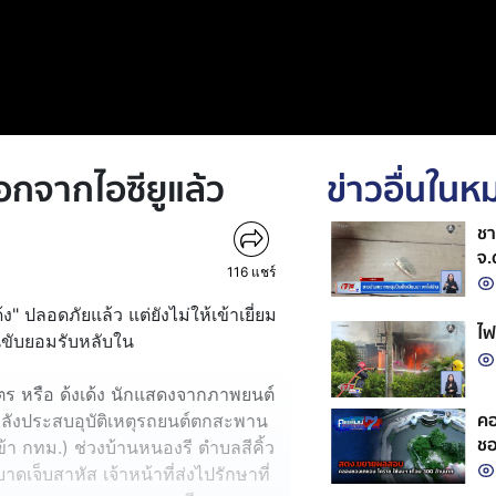
อกจากไอซียูแล้ว
ข่าวอื่นใน
ชา
จ.
116
แชร์
" ปลอดภัยแล้ว แต่ยังไม่ให้เข้าเยี่ยม
ไฟ
 คนขับยอมรับหลับใน
ร หรือ ด้งเด้ง นักแสดงจากภาพยนต์
คอ
 หลังประสบอุบัติเหตุรถยนต์ตกสะพาน
ชอ
 กทม.) ช่วงบ้านหนองรี ตำบลสีคิ้ว
าดเจ็บสาหัส เจ้าหน้าที่ส่งไปรักษาที่