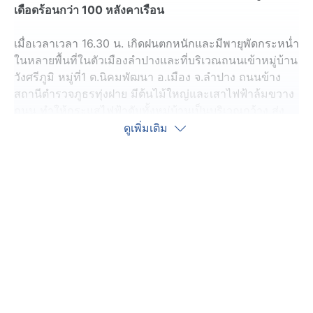
เดือดร้อนกว่า 100 หลังคาเรือน
เมื่อเวลาเวลา 16.30 น. เกิดฝนตกหนักและมีพายุพัดกระหน่ำ
ในหลายพื้นที่ในตัวเมืองลำปางและที่บริเวณถนนเข้าหมู่บ้าน
วังศรีภูมิ หมู่ที่1 ต.นิคมพัฒนา อ.เมือง จ.ลำปาง ถนนข้าง
สถานีตำรวจภูธรทุ่งฝาย มีต้นไม้ใหญ่และเสาไฟฟ้าล้มขวาง
ถนน ทำให้กระแสไฟฟ้าดับทั้งหมู่บ้านเป็นบริเวณกว้าง ส่ง
ผลกระทบต่อบ้านเรือนชาวบ้านกว่า 100 หลังคาเรือน ตลอด
ดูเพิ่มเติม
จนถึงแฟลต และสถานีตำรวจภูธรทุ่งฝาย
เบื้องต้นเจ้าหน้าที่ตำรวจสถานีตำรวจภูธรทุ่งฝายได้นำกรวย
ปิดถนนไปตั้งข้างแฟลตตำรวจจนถึงทางเข้าวัดลำปางธรรม
ราม พร้อมได้ประชาสัมพันธ์บอกประชาชนที่ใช้ถนนให้เลี่ยง
ไปเข้าทางด้านหลังองค์การบริหารส่วนตำบลนิคมพัฒนา
พร้อมประสานการไฟฟ้าภูมิภาคเพื่อเข้ามาทำการแก้ไข
ปล่อยกระแสไฟฟ้าให้กับบ้านเรือนประชาชนต่อไป