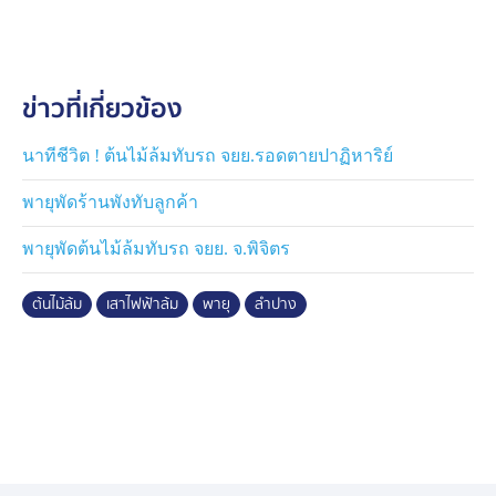
ข่าวที่เกี่ยวข้อง
นาทีชีวิต ! ต้นไม้ล้มทับรถ จยย.รอดตายปาฏิหาริย์
พายุพัดร้านพังทับลูกค้า
พายุพัดต้นไม้ล้มทับรถ จยย. จ.พิจิตร
ต้นไม้ล้ม
เสาไฟฟ้าล้ม
พายุ
ลำปาง