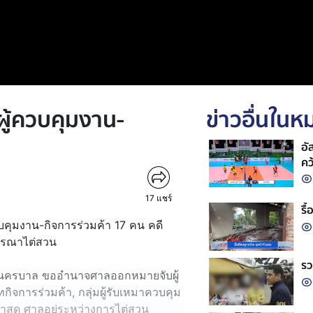
ผู้ควบคุมงาน-
ข่าวอื่นใน
อั
คว
วอ
17
แชร์
รื
ควบคุมงาน-กิจการร่วมค้า 17 คน คดี
จารณาไต่สวน
รว
นครบาล ขออำนาจศาลออกหมายจับผู้
ทกิจการร่วมค้า, กลุ่มผู้รับเหมาควบคุม
่าสุด ศาลอยู่ระหว่างการไต่สวน