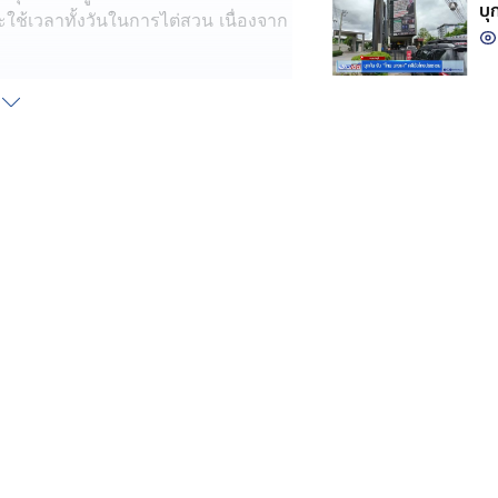
บุ
้เวลาทั้งวันในการไต่สวน เนื่องจาก
17 คน มีทั้งบุคคลที่ออกแบบ, แก้แบบ
ื่อ และเคยเข้าพบพนักงานสอบสวน ขณะ
การในอาคาร สตง.