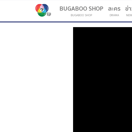
BUGABOO SHOP
ละคร
ข่
BUGABOO SHOP
DRAMA
NEW