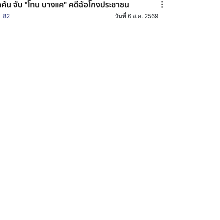
กค้น จับ "โทน บางแค" คดีฉ้อโกงประชาชน
82
วันที่ 6 ส.ค. 2569