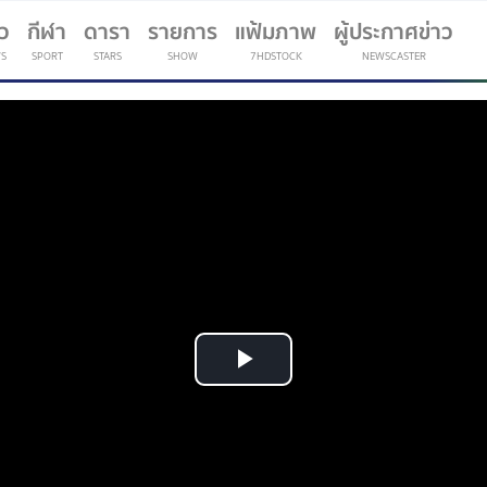
าว
กีฬา
ดารา
รายการ
แฟ้มภาพ
ผู้ประกาศข่าว
S
SPORT
STARS
SHOW
7HDSTOCK
NEWSCASTER
(current)
Play
Video