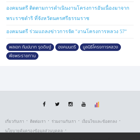
ประโยชน์ร่วมกันของชุมชน บูรณาการปฏิบัติงานป้องกัน
และแก้ไขปัญหาช้างบุกรุก ตลอดจน ช่วยกันรักษา
องคมนตรี ติดตามการดำเนินงานโครงการอันเนื่องมาจาก
ทรัพยากรธรรมชาติและสิ่งแวดล้อม เพิ่มพื้นที่สีเขียวฟื้นฟู
พระราชดำริ ที่จังหวัดนครศรีธรรมราช
ความอุดมสมบูรณ์ของดินเพื่อให้เกิดความยั่งยืน
องคมนตรี ร่วมแถลงข่าวการจัด "งานโครงการหลวง 57"
พร้อมกับติดตามความก้าวหน้าพืชพระราชทานจากสมเด็จ
พระเจ้าลูกเธอ เจ้าฟ้าสิริวัณณวรี นารีรัตนราชกัญญา 18
พลเอก กัมปนาท รุดดิษฐ์
องคมนตรี
มูลนิธิโครงการหลวง
ชนิด 44 พันธุ์ นำมาปลูกทดสอบและขยายพันธุ์ที่โรงเรือน
พืชพระราชทาน
"สิริวัณณวรี Botanical Garden" สถานีเกษตรหลวงอ่างขาง
ปัจจุบัน ได้ทดสอบ วิจัย และพัฒนาพืชหลายชนิด โดย
ประเมินศักยภาพของพืชแบ่งเป็น 3 ประเภท คือ พืชทาง
เลือกใหม่, พืชที่มีศักยภาพ และพัฒนาต่อยอดสู่งานส่งเสริม
อาชีพแก่เกษตรกรบนพื้นที่สูง และพืชที่สามารถเพิ่มมูลค่า
ผลผลิต เพิ่มช่องทางตลาด ซึ่งจัดทำกรอบการดำเนินงานเป็น
2 กลุ่ม คือ กลุ่มพืชเพื่อดำเนินการวิจัยและทดสอบ พัฒนา
เทคโนโลยีและวิธีการในการเพาะปลูกให้มีประสิทธิภาพ 7
ชนิด อาทิ ชาเขียวมัทฉะ วาซาบิ, กลุ่มพืชเพื่อพัฒนาต่อยอด
·
·
·
·
เกี่ยวกับเรา
ติตต่อเรา
ร่วมงานกับเรา
เงื่อนไขและข้อตกลง
7 ชนิด อาทิ กาแฟ ชาดอกกุหลาบ บัตเตอร์นัท ซึ่งมีศักยภาพ
·
นโยบายคุ้มครองข้อมูลส่วนบุคคล
ในการพัฒนาเป็นพืชเศรษฐกิจในอนาคต โดยองคมนตรี เน้น
·
·