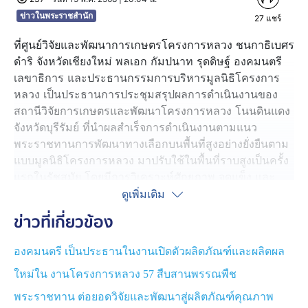
ข่าวในพระราชสำนัก
27
แชร์
ที่ศูนย์วิจัยและพัฒนาการเกษตรโครงการหลวง ชนกาธิเบศร
ดำริ จังหวัดเชียงใหม่ พลเอก กัมปนาท รุดดิษฐ์ องคมนตรี
เลขาธิการ และประธานกรรมการบริหารมูลนิธิโครงการ
หลวง เป็นประธานการประชุมสรุปผลการดำเนินงานของ
สถานีวิจัยการเกษตรและพัฒนาโครงการหลวง โนนดินแดง
จังหวัดบุรีรัมย์ ที่นำผลสำเร็จการดำเนินงานตามแนว
พระราชทานการพัฒนาทางเลือกบนพื้นที่สูงอย่างยั่งยืนตาม
แบบมูลนิธิโครงการหลวง มาปรับใช้ในพื้นที่ราบสูงเป็นครั้ง
แรกในรัชสมัย โดยมีการวิเคราะห์ศักยภาพ จุดแข็ง และ
โอกาสของพื้นที่ตามแผนเร่งด่วนระยะแรก 1 ปี มุ่งพัฒนาให้
ดูเพิ่มเติม
เป็นต้นแบบสำหรับการเรียนรู้ของเกษตรกรในชุมชน มีเป้า
ข่าวที่เกี่ยวข้อง
หมายส่งเสริมการทำเกษตรแปลงใหญ่ เพื่อเพิ่มศักยภาพการ
ผลิตและบริหารจัดการอย่างบูรณาการ จัดทำแปลงตัวอย่าง
องคมนตรี เป็นประธานในงานเปิดตัวผลิตภัณฑ์และผลิตผล
การวิจัยและนวัตกรรม โดยสร้างโรงเรือนปลูกพืชเพื่อ
ใหม่ใน งานโครงการหลวง 57 สืบสานพรรณพืช
ทดสอบสาธิต อาทิ แตงกวาญี่ปุ่น มะเดื่อฝรั่ง ที่นำไปต่อยอด
ได้ในอนาคต รวมถึงวางแผนด้านแหล่งน้ำและการใช้
พระราชทาน ต่อยอดวิจัยและพัฒนาสู่ผลิตภัณฑ์คุณภาพ