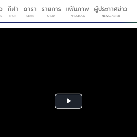
าว
กีฬา
ดารา
รายการ
แฟ้มภาพ
ผู้ประกาศข่าว
S
SPORT
STARS
SHOW
7HDSTOCK
NEWSCASTER
(current)
Play
Video