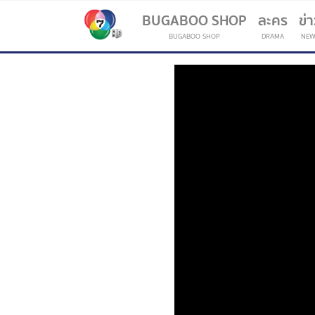
BUGABOO SHOP
ละคร
ข่
BUGABOO SHOP
DRAMA
NEW