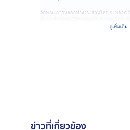
ลักษณะการหลอกทำงาน ส่วนใหญ่จะหลอกให้ท
ต่าง ๆ อ้างว่าจะให้ค่าคอมมิชชัน โดยมิจฉาชี
ทำภารกิจก่อน ซึ่งในครั้งแรกเหยื่ออาจจะได้ร
ดูเพิ่มเติม
เหยื่อตายใจ มิจฉาชีพจะหลอกให้เหยื่อโอนเงิน
อย่างต่อเนื่อง โดยอ้างว่าหากไม่ทำ จะไม่ได้เง
โอน
ดังนั้นเราควรหางานจากแหล่งที่น่าเชื่อถือ เช
ที่สุด ท่องจำให้ขึ้นใจ งานง่ายๆ เงินดี ไม่มีจริง
ข่าวที่เกี่ยวข้อง