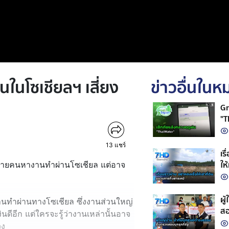
นในโซเชียลฯ เสี่ยง
ข่าวอื่นใน
Gr
"T
13
แชร์
เร
ให
ี่หลายคนหางานทำผ่านโซเชียล แต่อาจ
ผู
งานทำผ่านทางโซเชียล ซึ่งงานส่วนใหญ่
สอ
งินดีอีก แต่ใครจะรู้ว่างานเหล่านั้นอาจ
วง