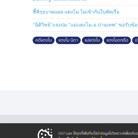
เมื่อผลคำพิพากษาออกมาแบบนี้ ก็จะมีอีก 2 ฝ่า
ชี้พิรุธบาดแผล แตงโม ไม่เข้ากับใบพัดเรือ
อย่างไรต่อ ฝ่าย DSI บอกว่า จะนำคำพิพากษ
"นิติวิทย์"แจงปม "แม่แตงโม-อ.ปานเทพ" ขอรับข้
คดี ที่ได้นัดประชุมกันในวันที่ 27 พฤษภาคม
ไป
คดีแตงโม
แตงโม นิดา
แม่แตงโม
แตงโมตกเรือ
ข
อีกคนคือ "อาจารย์ปานเทพ" ที่พยายามช่วยรว
พิรุธ ก็ขอให้ฟังท่าที 17.00 น.วันนี้
·
·
·
·
เกี่ยวกับเรา
ติตต่อเรา
ร่วมงานกับเรา
เงื่อนไขและข้อตกลง
นโยบายคุ้ม
Ch7.com ใช้คุกกี้เพื่อที่จะได้นำข้อมูลไปวิเคราะห์เพื่อ
Copyright © 2026 Bangkok Broadcasting & T.V. Co.,Ltd.
All rights reserved