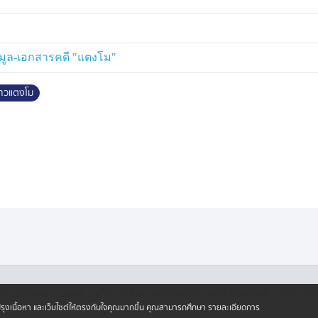
ย ที่ชวนให้ดูท่าทีว่าจะเคลื่อนไหว
าวันนี้ไปเป็นแนวทางในการพิจารณา
อมูล-เอกสารคดี "แตงโม"
 ว่าจะมีแนวทางดำเนินการอย่างไรต่อ
่าวแตงโม
บรวมพยานหลักฐาน เพื่อชี้ให้เห็นข้อ
·
·
ครองข้อมูลส่วนบุคคล
นโยบายคุ้มครองข้อมูลส่วนบุคคล (ออนไลน์)
นโยบายคุ
ปรับปรุงเนื้อหา และเว็บไซต์ให้ตรงกับใจคุณมากขึ้น คุณสามารถศึกษา รายละเอียดการ