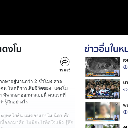
 แตงโม
ข่าวอื่นใน
เจ
19
แชร์
พากษาอยู่นานกว่า 2 ชั่วโมง ศาล
นา
3 คน ในคดีการเสียชีวิตของ "แตงโม
าลฯ พิพากษาออกมาแบบนี้ คนแรกที่
รู้สึกอย่างไร
พ่
ศิระยุทธโยธิน แม่ของแตงโม นิดา คือ
อบที่ออกมาคือ ไม่มีอะไรติดใจแล้ว รู้สึก
คน