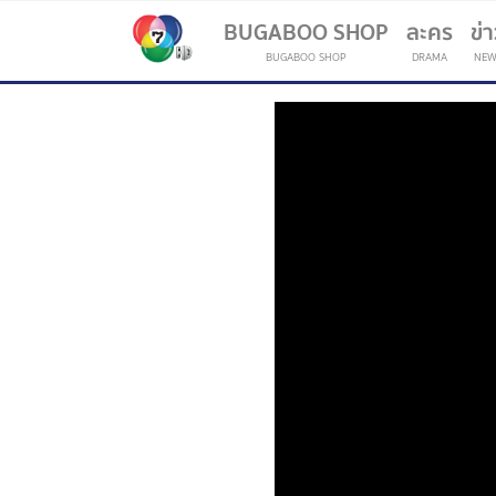
BUGABOO SHOP
ละคร
ข่
BUGABOO SHOP
DRAMA
NEW