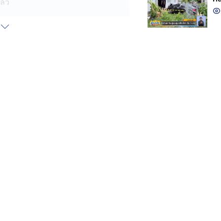
ล้ว
คือ "แซน วิศาพัช" ที่เจ้าตัวค่อนข้าง
้มานาน
ด้เข้าไปสวมกอด บอกว่าคิดถึง เรื่อง
ี้อยากรู้ว่าคนที่พยายามเคลื่อนไหว
เข้าใจง่าย ศาลฯ พิเคราะห์ว่า คดีนี้
รือ แล้วตกท้ายเรือ ถือเป็นการเสี่ยง
้ อีกทั้งน้ำลึก หากกระโดดลงไปช่วย ก็
ดฐานประมาท
ษผิด 2 ข้อหา ฐานทำลายพยานหลักฐาน
ดือน ปรับ 24,000 บาท โทษจำคุกให้รอ
งแก้วไวน์ และขวดไวน์ที่จะเป็นหลักฐาน
้ำเจ้าพระยา จึงเข้าข่ายเป็นการทำลาย