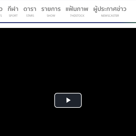
าว
กีฬา
ดารา
รายการ
แฟ้มภาพ
ผู้ประกาศข่าว
S
SPORT
STARS
SHOW
7HDSTOCK
NEWSCASTER
(current)
Play
Video