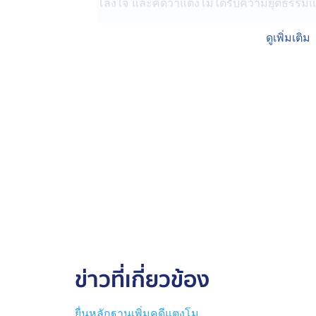
โล่งใจ และคิดว่าแตงโมได้รับความยุติธรรมแ
ส่วนอีกคนที่ตอนนี้โซเชียลฯ กำลังพูดถึงเลย ก็
ดูเพิ่มเติม
โล่งใจ เพราะเหนื่อยและเครียดกับการสู้คดีนี
เจ้าตัวบอกว่า ตอนที่เจอแม่แตงโมในศาลฯ ยังไ
ผลทางคดีมีคำชี้แจงออกมาอย่างละเอียด ตอนน
จะไปทิศทางไหนต่อมากกว่า
ทนายเดชา สรุปผลการอ่านคำพิพากษคดีนี้แบบที่
ไม่มีประจักษ์พยาน การที่แตงโมเมาเดินไปท้ายเ
ภัยเอง แซนพยายามจะช่วยแล้ว แต่ก็ช่วยไม่ได
อาจถึงแก่ความตายเองได้ จึงไม่เป็นความผิ
ส่วนที่ "จ๊อบ นิทัศน์" ถูกศาลฯ พิพากษาโท
และทิ้งสิ่งปฏิกูลลงแม่น้ำ รวมโทษจำคุก 6 เ
ข่าวที่เกี่ยวข้อง
ลงอาญาเป็นเวลา 1 ปี ก็เพราะชัดเจนว่าได้ทิ้
ในเรื่องของการดื่มสุราบนเรือแล้วเมา ลงแม่น
พยานหลักฐาน
ยื่นหลักฐานเพิ่มคดีแตงโม