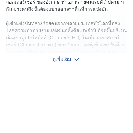
ลอสเตอร์เชอร์ ของอังกฤษ ทำเอาหลายคนเจ็บตัวไปตาม ๆ
กัน บางคนถึงขั้นต้องแบกออกจากพื้นที่การแข่งขัน
ผู้เข้าแข่งขันหลายร้อยคนจากหลายประเทศทั่วโลกที่หลง
ไหลความท้าทายร่วมแข่งขันกลิ้งชีสประจำปี ที่จัดขึ้นบริเวณ
เนินเขาคูเปอร์สฮิลล์ (Cooper's Hill) ในเมืองกลอสเตอร์
เชอร์ (Gloucestershire) ของอังกฤษ โดยผู้เข้าแข่งขันต้อง
ไล่ตามชีส ดับเบิล กลอสเตอร์เชอร์ (Double Gloucester)
ขนาด 4 กิโลกรัม ลงมาจากเนินเขาที่มีความชัด 26.6 องศา
ดูเพิ่มเติม
เป็นระยะทาง 180 เมตร และผู้เข้าเส้นชัยที่บริเวณตีนเขาเป็น
คนแรกจะถือเป็นผู้ชนะและได้ชีสดังกล่าวไปครอง
การแข่งขันนี้มีชื่อเสียงเรื่องความเสี่ยงต่อการบาดเจ็บสูง
ตั้งแต่อาการฟกช้ำ ขาหัก ไปจนถึงศีรษะกระทบกระเทือน
อย่างไรก็ตาม แม้ว่าการแข่งขันจะอันตรายเพียงใด ผู้จัดงาน
ยืนยันว่าไม่เคยมีผู้เสียชีวิต และผู้แข่งขันทุกคนต้องยอมรับ
ความเสี่ยงของตนเอง
สำหรับผู้ชนะประเภทรวม คือ ทอม คอปเก (Tom Kopke) ยู