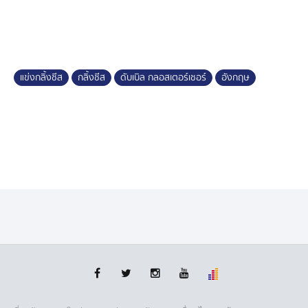
ทูบเบอร์จากเยอรมนี ที่คว้าแชมป์สองสมัยซ้อน ส่วนรอบชิง
ชนะเลิศประเภทชาย ไบรอน สมิธ (Byron Smith) จาก
นิวซีแลนด์ ที่เคยคว้าอับดับ 2 เมื่อปีก่อน กลับคว้าชัยชนะใน
ปีนี้ไปได้
แข่งกลิ้งชีส
กลิ้งชีส
ดับเบิล กลอสเตอร์เชอร์
อังกฤษ
ทั้งนี้ การแข่งขันกลิ้งชีสเป็นประเพณีที่เริ่มมีหลักฐานบันทึก
ครั้งแรกในปี 2369 แต่เชื่อว่าแท้จริงอาจเริ่มต้นย้อนหลังไป
นานกว่านั้น บางก็สันนิษฐานว่าอาจเกิดมาจากพิธีกรรม
นอกรีต