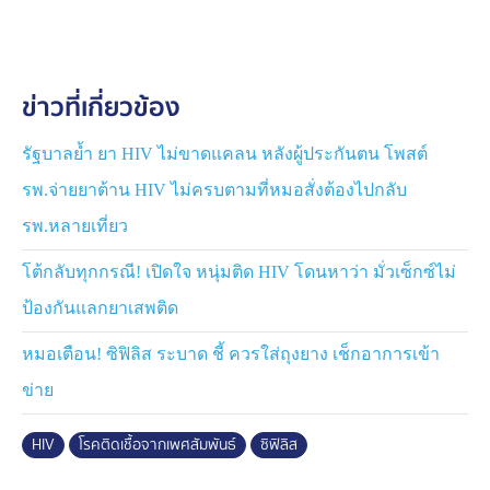
ศูนย์วิจัยโรคเอดส์และโรคติดเชื้อ สภากาชาดไทย เชิญชวน
เข้ารับบริการตรวจคัดกรองเชื้อเอชไอวีและโรคติดต่อทาง
ข่าวที่เกี่ยวข้อง
เพศสัมพันธ์ที่คลินิกนิรนาม ถ.ราชดำริ เขตปทุมวัน
กรุงเทพฯ สามารถ walk in ได้ ในวันจันทร์-ศุกร์ เวลา
08.30-16.30 น. (ปิดรับบัตรคิว : HIV เวลา 15.00 น. โรค
รัฐบาลย้ำ ยา HIV ไม่ขาดแคลน หลังผู้ประกันตน โพสต์
ติดต่อทางเพศสัมพันธ์ เวลา 15.00 น.) ยกเว้นวันหยุดนักขัต
รพ.จ่ายยาต้าน HIV ไม่ครบตามที่หมอสั่งต้องไปกลับ
ฤกษ์ สำหรับคนไทยสามารถใช้สิทธิตรวจเอชไอวีฟรี ปีละ 2
รพ.หลายเที่ยว
ครั้ง เพียงยื่นบัตรประจำตัวประชาชน (ค่าบริการทางการ
แพทย์ 50 บาท ทำบัตรครั้งแรก 20 บาท) ข้อมูลถูกเก็บเป็น
โต้กลับทุกกรณี! เปิดใจ หนุ่มติด HIV โดนหาว่า มั่วเซ็กซ์ไม่
ความลับ สอบถามเพิ่มเติมโทร.0 2251 6711-5 (วันและ
ป้องกันแลกยาเสพติด
เวลาราชการ) หรือเฟซบุ๊กเพจ : คลินิกนิรนาม ศูนย์วิจัยโรค
เอดส์และโรคติดเชื้อ สภากาชาดไทย
หมอเตือน! ซิฟิลิส ระบาด ชี้ ควรใส่ถุงยาง เช็กอาการเข้า
เชื้อ HIV และโรคติดต่อทางเพศสัมพันธ์ เช่น หนองในแท้
ข่าย
หนองในเทียม ซิฟิลิส หูด ไวรัสตับอักเสบบี ซี เริม ฯลฯ
สาเหตุสำคัญมาจากการมีเพศสัมพันธ์แบบไม่ป้องกัน ซึ่ง
HIV
โรคติดเชื้อจากเพศสัมพันธ์
ซิฟิลิส
ปัจจุบันนี้มีการป้องกันโรคติดต่อทางเพศสัมพันธ์ได้หลายวิธี