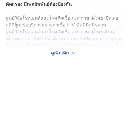
คัดกรอง มีเพศสัมพันธ์ต้องป้องกัน
ศูนย์วิจัยโรคเอดส์และโรคติดเชื้อ สภากาชาดไทย เปิดเผย
สถิติผู้มารับบริการตรวจหาเชื้อ HIV ที่คลินิกนิรนาม
ศูนย์วิจัยโรคเอดส์และโรคติดเชื้อ สภากาชาดไทย ตั้งแต่
เดือนตุลาคม 2567 ถึง เดือนเมษายน 2568 พบว่า อายุส่วน
ใหญ่ที่ติดเชื้อ HIV คือช่วงอายุ 20-49 ปี และพบว่าผู้ติดเชื้อ
HIV เริ่มมีอายุน้อยลงไปเรื่อย ๆ
ดูเพิ่มเติม
รศ. นพ.โอภาส พุทธเจริญ รองผู้อำนวยการศูนย์วิจัยโรค
เอดส์และโรคติดเชื้อ สภากาชาดไทย เปิดเผยว่า ปัจจุบันพบ
ว่าช่วงอายุที่พบการติดเชื้อ HIV และโรคติดต่อทางเพศ
สัมพันธ์ อายุเริ่มน้อยลงไปเรื่อย ๆ สะท้อนให้เห็นว่า
ประชาชนยังความรู้ความเข้าใจด้านการป้องกันตนเอง
อย่างไรไม่ให้ติดเชื้อ การสังเกตอาการตนเอง และผู้ที่มี
ความเสี่ยงไม่กล้าที่จะเข้าไปตรวจในโรงพยาบาลหรือคลินิก
ทำให้ปัจจุบันจึงมีการแพร่ระบาดของเชื้อ HIV และโรค
ติดต่อทางเพศสัมพันธ์มากขึ้นแบบก้าวกระโดด ซึ่งเป็น
สถานการณ์ที่น่าเป็นห่วง