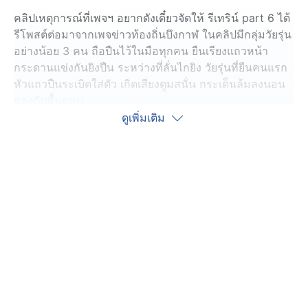
คลิปเหตุการณ์ที่เพจฯ อยากดังเดี๋ยวจัดให้ รีเทริน์ part 6 ได้
รีโพสต์ต่อมาจากเพจข่าวท้องถิ่นบึงกาฬ ในคลิปมีกลุ่มวัยรุ่น
อย่างน้อย 3 คน ถือปืนไว้ในมือทุกคน ยืนเรียงแถวหน้า
กระดานแข่งกันยิงปืน ระหว่างที่ลั่นไกยิง วัยรุ่นที่ยืนคนแรก
หัวแถวปืนระเบิดใส่ตัว เกิดเสียงตูมสนั่น กระเด็นล้มลงนอน
กองกับพื้นถนน
ดูเพิ่มเติม
ซึ่งเพจฯ ระบุว่า เหตุการณ์เกิดขึ้นช่วง 01.30 น. เข้าสู่วันที่ 1
มิถุนายนที่ผ่านมา ที่หมู่บ้านป่าแฝก ตำบลพรเจริญ อำเภอ
พรเจริญ จังหวัดบึงกาฬ โดยหลังเกิดเหตุวัยรุ่นรายดังกล่าว
ได้รับบาดเจ็บสาหัส อาการไม่สู้ดี ทำให้ต้องย้ายจากโรง
พยาบาลในพื้นที่ ส่งไปรักษาต่อยังโรงพยาบาลศูนย์อุดรธานี
จังหวัดอุดรธานี
แอดมินเพจฯ ระบุว่า ที่นำคลิปเหตุการณ์นี้มาเผยแพร่ อยาก
ให้วัยรุ่นวัยคะนองดูไว้เป็นอุทาหรณ์ รวมทั้งผู้ปกครองต้อง
ดูแลลูกหลานอย่างใกล้ชิด ย้ำเตือนอย่าเล่นพิเรนทร์กับปืนผา
หน้าไม้ ป้องกันอุบัติเหตุที่ไม่คาดคิด