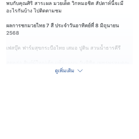
พบกับคุณศิริ สาระผล มวยเด็ด วิกหมอชิต สัปดาห์นี้จะมี
อะไรกันบ้าง ไปติดตามชม
ผลการชกมวยไทย 7 สี ประจำวันอาทิตย์ที่ 8 มิถุนายน
2568
เฟสบุ๊ค ฟาร์มสุขกระบือไทย เสมอ ปูติน สวนน้ำธารคีรี
สุดหล่อ ศิษย์ผู้ใหญ่เต้ย แพ้คะแนน วันพิชิต เพชรพรหมคุณ
มวยไทย
ดูเพิ่มเติม
ศิลาชัย ส.จ.แดนระยอง ชนะคะแนน กัปตันทีม แอ๊ด
สันป่าตอง
(คู่เอก) เพชรภูไท ศ.ธนบวร เสมอ อเล็กซ์ จิตรเมืองนนท์
คู่เด็ดสัปดาห์นี้ คือ เพชรภูไท ศ.ธนบวร พบกับ อเล็กซ์ จิตร
เมืองนนท์ ผลปรากฏว่า เพชรภูไท ศ.ธนบวร เสมอ อเล็กซ์
จิตรเมืองนนท์