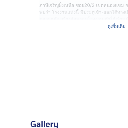
ภาษีเจริญฝั่งเหนือ ซอย20/2 เขตหนองแขม กร
พบว่า โรงงานแห่งนี้ มีประตูเข้า-ออกได้ทา
หลายหลัง สร้างล้อมรอบโรงงาน ทำให้เจ้าหน้า
เหตุให้ได้มากที่สุดนั้นทำได้ยาก
ดูเพิ่มเติม
สอบถามหญิงคนหนึ่ง เป็นแรงงานชาวเมียนมา เล
เหตุ จู่ ๆ ได้กลิ่นเหม็นควันไฟ จึงวิ่งออกมาด
ไหม้บริเวณกองกระดาษขนาดใหญ่ที่ผลิตเสร็จแล้
แรกแรงงานชาวเมียนมาคนนี้ พยายามนำถังดับ
ไม่สำเร็จ เพลิงโหมลุกไหม้อย่างรุนแรง จึงต
หลับอยู่ภายในห้องให้รีบตื่น พากันวิ่งหนี
เหตุการณ์ผ่านไปร่วม 3 ชั่วโมง ในที่สุดเจ้าห
สอบเบื้องต้นพบคนงานถูกไฟคลอกเสียชีวิต 2 
ทราบชื่อ นายเอกชัย อายุ 37 ปี เสียชีวิตอยู่ต
โรงงาน ส่วนผู้เสียชีวิตคนที่ 2 ทราบเพียงชื่อเ
ผู้ป่วยติดเตียงให้กับญาติคนงานในห้องพัก ด้
Gallery