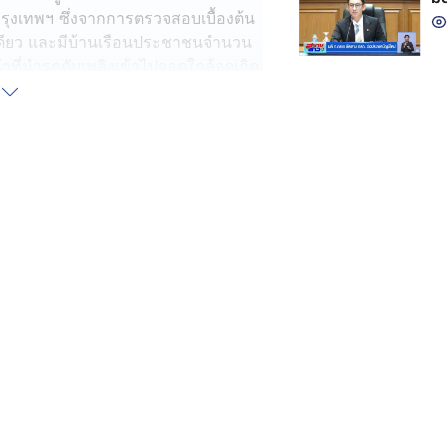
ุงเทพฯ ซึ่งจากการตรวจสอบเบื้องต้น
งเดียว และมีบ้านเรือนประชาชนจำนวน
ที่นำรถดับเพลิงเข้าไปจอดใกล้จุดเกิด
่าว่า นอนพักอยู่ห้องพัก ใกล้จุดเกิด
ู เห็นกลุ่มควันและแสงเพลิงกำลังโหม
ว ซึ่งเป็นเชื้อเพลิงอย่างดี โดยช่วง
เพลิงที่อยู่ในโรงงานมาฉีดพ่น แต่ทำ
ะโกนเรียกเพื่อน ๆ คนงานที่กำลังนอน
ตายออกจากโรงงาน
น้าที่สามารถควบคุมเพลิงได้ เข้าตรวจ
คน โดยผู้เสียชีวิตคนแรก เป็นชาย
ิดกับรั้วสังกะสี ด้านหน้าประตูทางออก
ล่น นางหมาน อายุ 70 ปี เป็นผู้ที่มาดูแล
านหลังโรงงาน