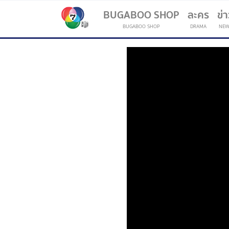
BUGABOO SHOP
ละคร
ข่
BUGABOO SHOP
DRAMA
NEW