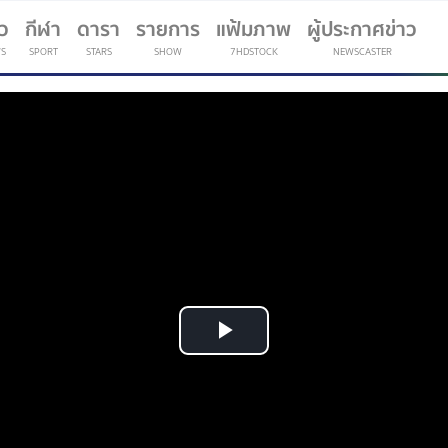
าว
กีฬา
ดารา
รายการ
แฟ้มภาพ
ผู้ประกาศข่าว
S
SPORT
STARS
SHOW
7HDSTOCK
NEWSCASTER
(current)
Play
Video