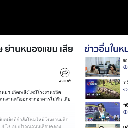
ษ ย่านหนองแขม เสีย
ข่าวอื่นใน
ละ
49
แชร์
7 
่านมา เกิดเพลิงไหม้โรงงานผลิต
้คนงานหนีออกจากอาคารไม่ทัน เสีย
“เ
บเพลิงที่กำลังโหมไหม้โรงงานผลิต
ี่ 4 ไร่ อยู่บริเวณถนนเลียบคลอง
มต