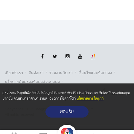
·
·
·
·
เกี่ยวกับเรา
ติตต่อเรา
ร่วมงานกับเรา
เงื่อนไขและข้อตกลง
·
นโยบายคุ้มครองข้อมูลส่วนบุคคล
·
·
นโยบายคุ้มครองข้อมูลส่วนบุคคล (ออนไลน์)
นโยบายคุกกี้
Ch7.com ใช้คุกกี้เพื่อที่จะได้นำข้อมูลไปวิเคราะห์เพื่อปรับปรุงเนื้อหา และเว็บไซต์ให้ตรงกับใจคุณ
นโยบายการใช้คุกกี้
มากขึ้น คุณสามารถศึกษา รายละเอียดการใช้คุกกี้ได้ที่
รับเรื่องร้องเรียน
Copyright © 2026 Bangkok Broadcasting & T.V. Co.,Ltd.
ยอมรับ
All rights reserved