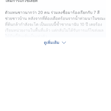
ให้มีการแก้ไขเสียที
ตัวแทนชาวนากว่า 20 คน ร่วมลงชื่อมาร้องเรียกกับ 7 สี
ช่วยชาวบ้าน หลังจากที่ต้องเดือดร้อนจากน้ำท่วมนาในขณะ
ที่ต้นกล้ากำลังจะโต เป็นแบบนี้ซ้ำซากมานับ 10 ปี เคยร้อง
เรียนหน่วยงานในพื้นที่แล้ว แต่กลับไม่ได้รับการแก้ไขส่งผล
ให้มีหนี้สินเพิ่มเป็นเท่าตัว
ดูเพิ่มเติม
หลังรับเรื่อง ผู้สื่อข่าวลงพื้นที่บ้านหลุบ ตำบลหลุบ อำเภอ
เมืองกาฬสินธุ์ พบว่าตอนนี้น้ำท่วมทุ่งนาหลายพันไร่ โดย
นายสุนทร บุญไสว ตัวแทนชาวนาตำบลหลุบ บอกว่า สมัย
ก่อนพื้นที่บริเวณนี้น้ำไม่เคยถูกน้ำท่วม สามารถทำนาปี และ
นาปรังได้ แต่สิบกว่าปีที่ผ่านมา ต้องเดือดร้อนจากน้ำท่วม
นับตั้งแต่มีการปรับปรุงฝายตำบลห้วยโพธิ์ ทำให้ระดับน้ำเพิ่ม
ขึ้นจนล้นฝาย ยิ่งถ้าฝนตกน้ำก็ไหลมาท่วมนาตลอด เพราะ
น้ำไหลไปตามระดับฝายไม่ได้เหมือนเมื่อก่อน
เคยร้องเรียนไปทางจังหวัดแล้ว มีทาง ปภ.มาดู แต่ทำเพียง
ขุดลอกและนำผักตบชวาออกไป ซึ่งเป็นการแก้ปัญหาไม่ตรง