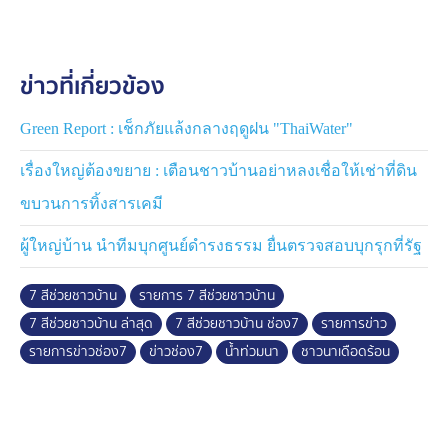
จุด หากจะแก้ปัญหาจริงๆคือ การปรับลดระดับฝาย เพื่อให้
น้ำระบายออกได้เร็วกว่านี้ จึงฝากเรื่องนี้ผ่านรายการ 7 สี
ช่วยชาวบ้าน ไปถึงหน่วยงานที่รับผิดชอบให้มีการแก้ไข
ข่าวที่เกี่ยวข้อง
อย่างเป็นรูปธรรมต่อไป
Green Report : เช็กภัยแล้งกลางฤดูฝน "ThaiWater"
เรื่องใหญ่ต้องขยาย : เตือนชาวบ้านอย่าหลงเชื่อให้เช่าที่ดิน
ขบวนการทิ้งสารเคมี
ผู้ใหญ่บ้าน นำทีมบุกศูนย์ดำรงธรรม ยื่นตรวจสอบบุกรุกที่รัฐ
7 สีช่วยชาวบ้าน
รายการ 7 สีช่วยชาวบ้าน
7 สีช่วยชาวบ้าน ล่าสุด
7 สีช่วยชาวบ้าน ช่อง7
รายการข่าว
รายการข่าวช่อง7
ข่าวช่อง7
น้ำท่วมนา
ชาวนาเดือดร้อน