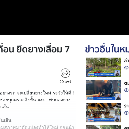
่อน ยึดยางเสื่อม 7
ข่าวอื่นใน
ล่
20
แชร์
ตม
้อยางรถ จะเปลี่ยนยางใหม่ ระวังให้ดี !
ดซอยบุกตรวจถึงขั้น ผงะ ! พบกองยาง
ร่
เส้น
่นเส้น
อมสภาพมาดัดแปลงทำให้ใหม่ ก่อนนำ
ศธ