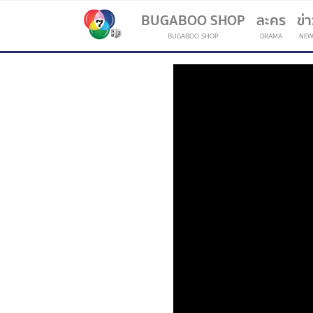
BUGABOO SHOP
ละคร
ข่
BUGABOO SHOP
DRAMA
NEW