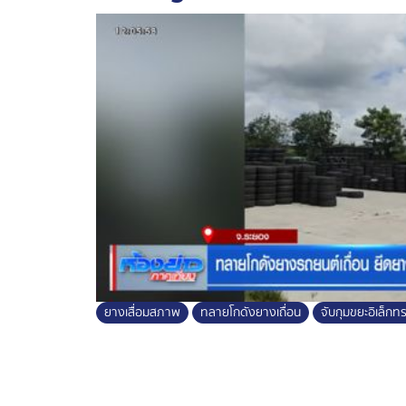
ซึ่งเจ้าของสถานที่เป็นคนไทย ให้ชาวจีนเช่าพ
ประเทศไปแล้ว ! ส่วนยางรถยนต์ส่วนใหญ่มีต้
และระยอง
ขณะนี้อยู่ระหว่างขยายผลดำเนินคดีกับบริษัทและ
บริโภคหลีกเลี่ยงซื้อยางราคาถูกเกินจริงมาใ
เสี่ยงชีวิตทุกครั้งที่ขับขี่ ยางอาจระเบิดเกิดอุบัต
น่ากังวล ไทยกลายเป็นถังขยะพิษโลก !
ส่วนอีกที่ ที่ท่าเรือกรุงเทพ หลายหน่วยงาน
ตู้ที่นำเข้าจากประเทศโมร็อกโก อ้างว่าเป็น ส
ผลตรวจกลับพบปนเปื้อนโลหะหนักอันตราย ของเ
และพลวง น้ำหนักรวมกว่า 736 ตัน เข้าข่า
อนุสัญญาบาเซล
ยางเสื่อมสภาพ
ทลายโกดังยางเถื่อน
จับกุมขยะอิเล็กทร
ซึ่งของเสียทั้งหมดจะถูกส่งกลับประเทศต้นทาง
ดำเนินการอย่างเข้มข้น เพื่อไม่ให้ประเทศไท
หลังพบสถิติปีนี้ จับกุมขยะอิเล็กทรอนิกส์ 