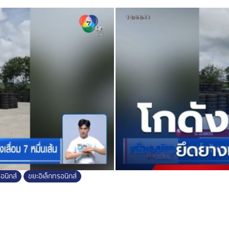
ื้นที่ ตอนนี้เจ้าของชาวจีน ออกนอก
นทางมาจาก 4 บริษัทใน จังหวัดชลบุรี
ผู้เกี่ยวข้องทั้งหมด พร้อมเตือนผู้
ช้งาน อาจเจอยางเถื่อน เสื่อมคุณภาพ
ิเหตุได้
 ไปตรวจสอบตู้คอนเทนเนอร์ต้องสงสัย 36
ังกะสีเข้มข้น (Zinc Concentrate) แต่
สียเป็นพิษ เช่น ตะกั่ว แคดเมียม
ยผิดกฎหมาย และละเมิดข้อกำหนดตาม
อนิกส์
ขยะอิเล็กทรอนิกส์
ทันที และหน่วยงานที่เกี่ยวข้องจะ
ยกลายเป็นแหล่งทิ้งของเสียจากต่างชาติ
เศษพลาสติก และสังกะสีผิดกฎหมายไปแล้ว