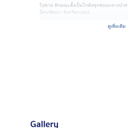
ไปขาย ลักษณะตั้งเป็นโกดังซุกซ่อนกลางป่าส
นิคมพัฒนา จังหวัดระยอง
ช่วงจังหวะที่ทีมสุดซอย กระทรวงอุตสาหกรรม
ดูเพิ่มเติม
ดัดแปลงยางอยู่ วิ่งหนีกันไปคนละทิศคนละทา
จำนวนมาก ส่วนใหญ่ถูกเจียรขัดผิวแก้มยางทั้ง 2
ยางออกบางตัวอักษร เป็นเจตนาปกปิดอำพราง
อายัดทั้งหมดประมาณ 74,504 เส้น มูลค่าโ
223 ล้านบาท
เมื่อตรวจค้นภายในตู้คอนเทนเนอร์ที่ทำเป็น
การกระทำความผิดเพียบ เช่น ใบโอนย้ายสินค้
ละเอียดยางรถยนต์ และหินเจียรมือถือ
ตำรวจควบคุมตัวคนงานได้รวม 14 คน ส่วนใหญ
ไปดำเนินคดี หนึ่งในนั้นหญิงชาวจีน เป็นผู้จั
ทั้งหมดเก็บไว้เพื่อรอทำลาย
Gallery