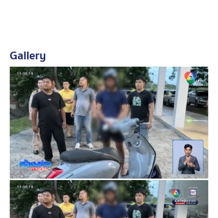
เป็นพลทหารอยู่ในสังกัดหนึ่งในพื้นที่สัตหีบ จึงประสานต้น
สังกัด เข้าตรวจสอบก่อนควบคุมตัวมาสอบปากคำ และรับ
สารภาพว่ารู้จุดอ่อนเรื่องบุหรี่ไฟฟ้า เพราะเด็กหญิง 14 ปี
เคยถามหาคนขาย จึงนำเรื่องนี้มาลวงเด็กออกจากบ้านเพื่อ
Gallery
หวังจะข่มขืน
ต่อมา ได้พาไปชี้จุดทำแผนประกอบรับคำสารภาพยังจุดเกิด
เหตุบริเวณป่ากล้วย ห่างจากบ้านของเด็กหญิง 14 ปี ไป
ประมาณ 50 เมตร นอกจากนี้ ยังมีแม่ผู้เสียหาย อายุ 44 ปี
แจ้งความเอาผิดกับนายแบงก์ ในคดีล่อลวงลูกสาวอายุ 14 ปี
ของเธอ ไปข่มขืนจนสำเร็จความใคร่ ที่บริเวณป่าละเมาะ
ข้างทาง ในท้องที่ สภ.พลูตาหลวง เมื่อเดือนเมษายนที่ผ่าน
มา ซึ่งก็มีพฤติกรรมแช็ตไปคุย ตีสนิทก่อน แล้วก่อเหตุคล้าย
ๆ กับน้อง 14 ปี รายล่าสุด
ตลอดทั้งคืน ตำรวจได้สอบสวน “นายแบงก์” รับสารภาพว่า
ได้ก่อเหตุมาแล้ว 2 ครั้ง โดยครั้งแรกข่มขืนเด็กหญิง อายุ 14
ปี ในพื้นที่ สภ.พลูตาหลวง และครั้งที่ 2 ก่อเหตุใส่กุญแจมือ
พยายามอนาจารแต่กระทำไม่สำเร็จ ในพื้นที่ สภ.สัตหีบ ส่วน