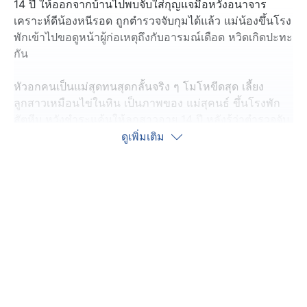
14 ปี ให้ออกจากบ้านไปพบจับใส่กุญแจมือหวังอนาจาร
เคราะห์ดีน้องหนีรอด ถูกตำรวจจับกุมได้แล้ว แม่น้องขึ้นโรง
พักเข้าไปขอดูหน้าผู้ก่อเหตุถึงกับอารมณ์เดือด หวิดเกิดปะทะ
กัน
หัวอกคนเป็นแม่สุดทนสุดกลั้นจริง ๆ โมโหขีดสุด เลี้ยง
ลูกสาวเหมือนไข่ในหิน เป็นภาพของ แม่สุคนธ์ ขึ้นโรงพัก
สัตหีบ หวังชำระแค้นให้ลูกสาวอายุ 14 ปี หลังรู้ว่าตำรวจจับ
ชายที่ก่อเหตุ คือ “พลทหาร นนทวัฒน์” หรือ “แบงค์” อายุ
ดูเพิ่มเติม
22 ปี ผู้ต้องหา คดีล่อลวงและกระทำอนาจารเด็กหญิงวัย 14
ปี กลับมาสอบสวน โดยอ้างเป็น “ตำรวจ” ข่มขู่จะจับกุมลวง
ลูกสาวของเธอ ออกจากบ้านไปกลางดึกเมื่อวันที่ 8 มิถุนายน
ที่ผ่านมา ก่อนจับน้องใส่กุญแจมือ แต่เด็กหญิงฮึดสู้จนดิ้น
หลุดวิ่งหนีกลับเข้าบ้านมาหาแม่ให้ช่วยเหลือได้
การจับกุม นายแบงก์ ได้ครั้งนี้ หลังจากชุดสืบสวนไล่ตรวจ
สอบกล้องวงจรปิดในที่เกิดเหตุ พบผู้เสียหายถูกใส่กุญแจมือ
ไขว้หลัง วิ่งไล่รถจักรยานยนต์ของผู้ก่อเหตุที่กำลังขี่หลบหนี
ไปอย่างรวดเร็ว ไล่แกะรอยไปจนกระทั่ง สืบทราบ นายแบงก์