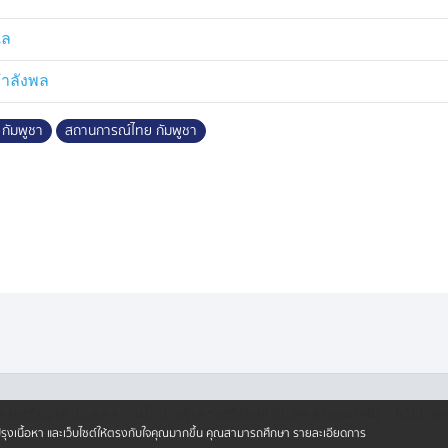
เล
กำลังพล
กัมพูชา
สถานการณ์ไทย กัมพูชา
·
·
ครองข้อมูลส่วนบุคคล
นโยบายคุ้มครองข้อมูลส่วนบุคคล (ออนไลน์)
นโยบายคุ
ปรับปรุงเนื้อหา และเว็บไซต์ให้ตรงกับใจคุณมากขึ้น คุณสามารถศึกษา รายละเอียดการ