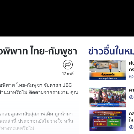
้อพิพาท ไทย-กัมพูชา
ข่าวอื่นใน
ฝน
คร
17
แชร์
ข้อพิพาท ไทย-กัมพูชา จับตาถก JBC
คา
งที่ผ่านมาหรือไม่ ติดตามจากรายงาน คุณ
กส
กลบคูเลตกลับสู่สภาพเดิม ถูกนำมา
ให
พเหล่านี้ ประชาชนยังไม่วางใจ หวั่น
ิทางทะเลหรือไม่