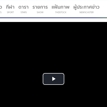
าว
กีฬา
ดารา
รายการ
แฟ้มภาพ
ผู้ประกาศข่าว
S
SPORT
STARS
SHOW
7HDSTOCK
NEWSCASTER
(current)
Play
Video