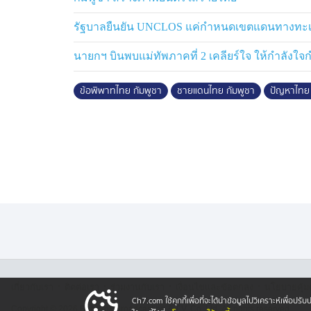
รัฐบาลยืนยัน UNCLOS แค่กำหนดเขตแดนทางทะ
นายกฯ บินพบแม่ทัพภาคที่ 2 เคลียร์ใจ ให้กำลังใจ
ข้อพิพาทไทย กัมพูชา
ชายแดนไทย กัมพูชา
ปัญหาไทย 
·
·
·
·
เกี่ยวกับเรา
ติตต่อเรา
ร่วมงานกับเรา
เงื่อนไขและข้อตกลง
นโยบายคุ้ม
Ch7.com ใช้คุกกี้เพื่อที่จะได้นำข้อมูลไปวิเคราะห์เพื่อ
Copyright © 2026 Bangkok Broadcasting & T.V. Co.,Ltd.
All rights reserved