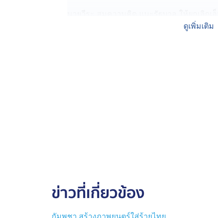
นายวีระ สมความคิด แนะรัฐบาล ให้ยกเลิกเอ
ละเมิดหลายครั้ง หากยังหวังเจรจา เสี่ยงถูกฮ
ดูเพิ่มเติม
ยืนยันเรื่องเขตแดนจากปากอดีตรองนายกรัฐมน
ตาเมือนธม ตาเมือนโต๊ด ตาควาย และ ช่องบก
จนวันนี้ รัฐบาลไทย ยังยืนยันใช้เวที JBC เจร
มองว่าการจัดประชุมได้ถือเป็นเรื่องดี แต่อย่า
มา
การประชุม JBC วันเสาร์ที่จะถึงนี้ กลายเป็น
โอกาสสุดท้ายที่ไทยและกัมพูชาจะหันหน้าคุยกัน
การถ่วงเวลา รอวันขึ้นศาลโลก
ข่าวที่เกี่ยวข้อง
กัมพูชา สร้างภาพยนตร์ใส่ร้ายไทย