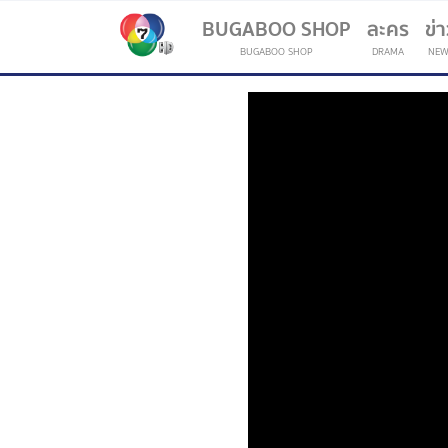
BUGABOO SHOP
ละคร
ข่
BUGABOO SHOP
DRAMA
NEW