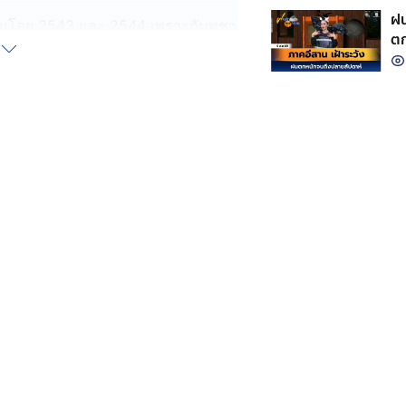
ฝน
็มโอยู 2543 และ 2544 เพราะกัมพูชา
ตก
ุบลามยันทะเล
ตรี งัดหมุดหลักเขตกรมป่าไม้ ยันชัด
 อยู่ในแผ่นดินไทย
จา ซึ่งผู้เชี่ยวชาญด้านการต่างประเทศ
ให้เกิดการ Walk Out เหมือนครั้งที่ผ่าน
เกมสำคัญที่หลายฝ่ายจับตาว่าจะเป็น
ด้วยสันติวิธีหรือไม่ หรือเป็นเพียง