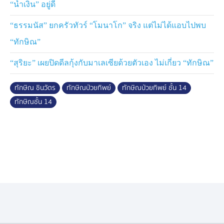
“น้ำเงิน” อยู่ดี
“ธรรมนัส” ยกครัวทัวร์ “โมนาโก” จริง แต่ไม่ได้แอบไปพบ
“ทักษิณ”
“สุริยะ” เผยปิดดีลกุ้งกับมาเลเซียด้วยตัวเอง ไม่เกี่ยว “ทักษิณ”
ทักษิณ ชินวัตร
ทักษิณป่วยทิพย์
ทักษิณป่วยทิพย์ ชั้น 14
ทักษิณชั้น 14