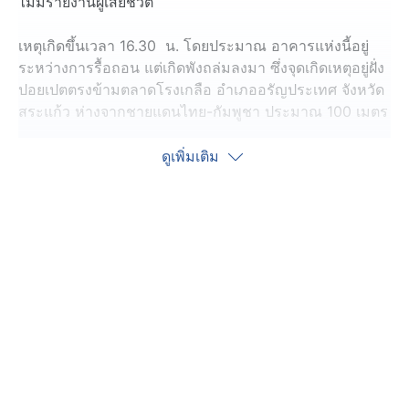
ไม่มีรายงานผู้เสียชีวิต
เหตุเกิดขึ้นเวลา 16.30 น. โดยประมาณ อาคารแห่งนี้อยู่
ระหว่างการรื้อถอน แต่เกิดพังถล่มลงมา ซึ่งจุดเกิดเหตุอยู่ฝั่ง
ปอยเปตตรงข้ามตลาดโรงเกลือ อำเภออรัญประเทศ จังหวัด
สระแก้ว ห่างจากชายแดนไทย-กัมพูชา ประมาณ 100 เมตร
ผู้สื่อข่าวรายงานเพิ่มเติมว่า อาคารแห่งนี้อยู่ระหว่างการรื้อ
ดูเพิ่มเติม
ถอน 2-3 วัน เพราะกำลังจะก่อสร้างอาคารแห่งใหม่ มี
รายงานเพิ่มเติมว่าเจ้าของตึกดังกล่าวเป็นเจ้าของเดียวกับ
กาสิโนแห่งหนึ่ง
มีรายงานเพิ่มเติมว่า ทางการท้องถิ่นเมืองปอยเปต บอกว่า
เหตุเกิดจากความประมาทในการรื้อถอนอาคาร ทำให้ผนัง
ด้านหนึ่งทรุดตัวถล่มลงมา ทำให้รถยนต์เสียหาย 11 คัน และ
รถจักรยานยนต์เสียหาย 2 คัน ไม่มีผู้บาดเจ็บ หรือเสียชีวิต