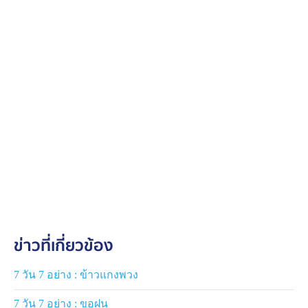
ข่าวที่เกี่ยวข้อง
7 วัน 7 อย่าง : ข้าวแกงพวง
7 วัน 7 อย่าง : ขอฝน