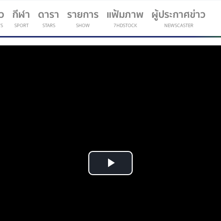
าว
กีฬา
ดารา
รายการ
แฟ้มภาพ
ผู้ประกาศข่าว
S
SPORT
STARS
SHOW
7HDSTOCK
NEWSCASTER
(current)
Play
Video