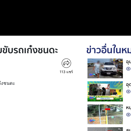
ายขับรถเก๋งชนดะ
ข่าวอื่นใน
ฉุ
113
แชร์
เก๋งชนดะ
อุ
หน
สม