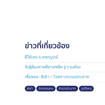
ข่าวที่เกี่ยวข้อง
ผีให้เลข จ.เพชรบูรณ์
จับผู้ต้องหาคดียาเสพติด จู่ ๆ องค์ลง
เชื่อหมอ : ผีเข้า = โรคทางระบบประสาท
ผีเข้า
ขับรถชนคน
ขับรถประมาท
อุบัติเหตุ