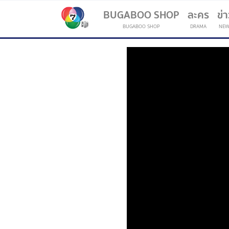
BUGABOO SHOP
ละคร
ข่
BUGABOO SHOP
DRAMA
NEW