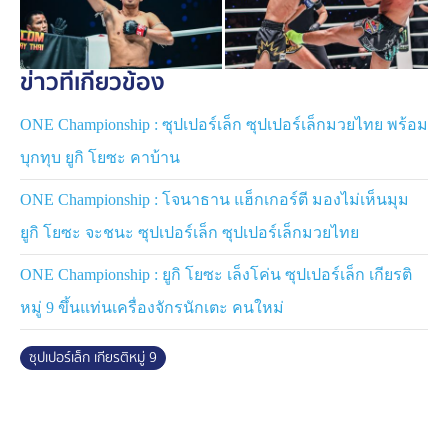
ไฟหรือเปล่า? จริง ๆ แล้วเป้าหมายของผมยังอีกไกล ผมยัง
ไม่ได้แชมป์คิกบ็อกซิ่งรุ่น 145 ปอนด์ ยังไม่มีโอกาสป้องกัน
แชมป์มวยไทยรุ่นนี้ และยังไม่ได้แชมป์มวยไทยรุ่น 135
ข่าวที่เกี่ยวข้อง
ปอนด์ ผมเชื่อว่าตัวเองยังไปต่อได้ เพียงแค่ตอนนี้ ขอหยุดพัก
สักระยะครับ”
ONE Championship : ซุปเปอร์เล็ก ซุปเปอร์เล็กมวยไทย พร้อม
บุกทุบ ยูกิ โยซะ คาบ้าน
“ขอฝากให้ทุกคนช่วยเชียร์และเป็นกำลังใจให้ผมด้วยนะครับ
ผมยังไม่หมดไฟ และจะกลับมาในเวอร์ชันพร้อมเต็มร้อย
ONE Championship : โจนาธาน แฮ็กเกอร์ตี มองไม่เห็นมุม
แน่นอนครับ”
ยูกิ โยซะ จะชนะ ซุปเปอร์เล็ก ซุปเปอร์เล็กมวยไทย
แฟนกีฬาการต่อสู้สามารถติดตามชมรายการ “The ONE
ONE Championship : ยูกิ โยซะ เล็งโค่น ซุปเปอร์เล็ก เกียรติ
Podcast” ไลฟ์ทุกวันจันทร์ เวลา 19.00 น. ผ่านทางเฟซบุ๊ก
ONE Championship Thailand โดยสามารถรับชมย้อนหลัง
หมู่ 9 ขึ้นแท่นเครื่องจักรนักเตะ คนใหม่
ได้ภายใน 24 ชั่วโมงเท่านั้น! รวมทั้งติดตามข่าวสารอัปเดต
ของ ONE ได้ที่เฟซบุ๊ก ONE Championship Thailand
ซุปเปอร์เล็ก เกียรติหมู่ 9
เว็บไซต์ ONEFC.com อินสตาแกรม ONEChampTh และ
TikTok ONEChampTH