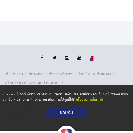
·
·
·
·
เกี่ยวกับเรา
ติตต่อเรา
ร่วมงานกับเรา
เงื่อนไขและข้อตกลง
“ซุปเปอร์เล็ก” ยืนยันกลับมาสู้ใหม่แน่
·
นโยบายคุ้มครองข้อมูลส่วนบุคคล
·
·
นโยบายคุ้มครองข้อมูลส่วนบุคคล (ออนไลน์)
นโยบายคุกกี้
Ch7.com ใช้คุกกี้เพื่อที่จะได้นำข้อมูลไปวิเคราะห์เพื่อปรับปรุงเนื้อหา และเว็บไซต์ให้ตรงกับใจคุณ
ติดตาม
ONE Championship
และ
ONE ลุมพินี
ได้ที่ :
นโยบายการใช้คุกกี้
มากขึ้น คุณสามารถศึกษา รายละเอียดการใช้คุกกี้ได้ที่
รับเรื่องร้องเรียน
https://www.ch7.com/one-championship
Copyright © 2026 Bangkok Broadcasting & T.V. Co.,Ltd.
ยอมรับ
All rights reserved
ช่องทางถ่ายทอดสด
- FACEBOOK :
https://www.facebook.com/Ch7HD
- YOUTUBE :
https://www.youtube.com/ch7hd