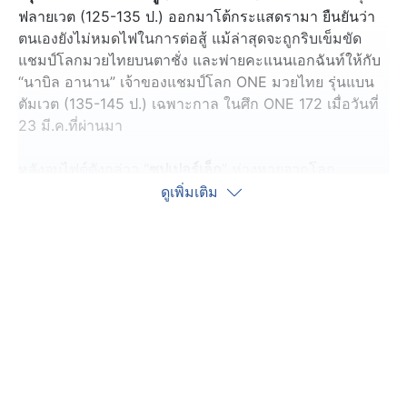
ฟลายเวต (125-135 ป.) ออกมาโต้กระแสดรามา ยืนยันว่า
ตนเองยังไม่หมดไฟในการต่อสู้ แม้ล่าสุดจะถูกริบเข็มขัด
แชมป์โลกมวยไทยบนตาชั่ง และพ่ายคะแนนเอกฉันท์ให้กับ
“นาบิล อานาน” เจ้าของแชมป์โลก ONE มวยไทย รุ่นแบน
ตัมเวต (135-145 ป.) เฉพาะกาล ในศึก ONE 172 เมื่อวันที่
23 มี.ค.ที่ผ่านมา
หลังจบไฟต์ดังกล่าว “
ซุปเปอร์เล็ก
” ห่างหายจากโลก
ออนไลน์ไปพักใหญ่ ทำให้แฟนมวยอดแสดงความเป็นห่วงไม่
ดูเพิ่มเติม
ได้ โดยเกรงว่านักชกคนดังจะหมดไฟในการต่อสู้และไร้
ความกระหายอยากขึ้นสังเวียน ล่าสุด “
ซุปเปอร์เล็ก
” ได้ออก
มาแสดงจุดยืนของตัวเองอย่างชัดเจน ผ่านรายการ ONE
Podcast EP.15 ซึ่งออกอากาศไปเมื่อเร็ว ๆ นี้ โดยยืนยันว่า
ช่วงนี้ตนแค่ขอพักฟื้นร่างกายก่อนเท่านั้น และถ้าพร้อมเต็ม
ร้อยเมื่อไหร่ จะได้เห็นเขากลับมาลุยต่อแน่นอน
ดูคลิป ONE ลุมพินี วันที่ 25 เมษายน 2568 คู่ ซุปเปอร์เล็ก
เกียรติหมู่ 9 vs นาบิล อานาน