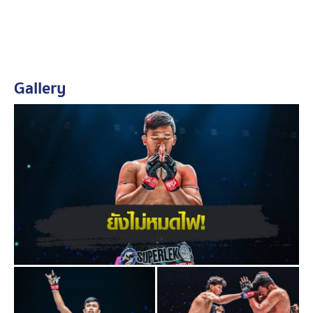
Gallery
นาบิล vs ซุปเปอร์เล็ก
“ช่วงที่ผ่านมา ผมแทบจะหายไปจากโซเชียลเลยครับ ใช้
เวลาหนึ่งเดือนกลับไปอยู่บ้าน ใช้ชีวิตกับตัวเอง ครอบครัว
และเพื่อน ๆ จนแทบไม่ได้ดูมวยเลยด้วยซ้ำ”
“หลายคนถามว่าหลังแพ้ นาบิล ผมยังอยากชกอยู่ไหม? หมด