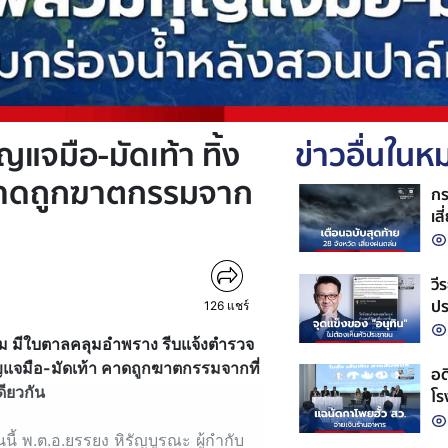
จมือ-มัดเท้า ทิ้ง
ข่าวอื่นใน
 คาดถูกฆาตกรรมจาก
กร
เส
วี
ปร
126
แชร์
ม มีใบตาลคลุมอำพราง รีบแจ้งตำรวจ
จมือ-มัดเท้า คาดถูกฆาตกรรมจากที่
อด
ดียวกัน
โร
านนี้ พ.ต.อ.ยรรยง หิรัญบูรณะ ผู้กำกับ