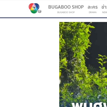
BUGABOO SHOP
ละคร
ข่
BUGABOO SHOP
DRAMA
NEW