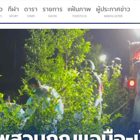
าว
กีฬา
ดารา
รายการ
แฟ้มภาพ
ผู้ประกาศข่าว
S
SPORT
STARS
SHOW
7HDSTOCK
NEWSCASTER
(current)