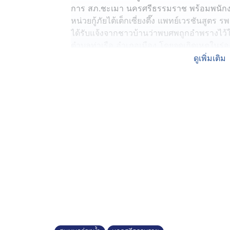
การ สภ.ชะเมา นครศรีธรรมราช พร้อมพนักง
หน่วยกู้ภัยไต้เต็กเซี่ยงตึ๊ง แพทย์เวรชันสูตร
ได้รับแจ้งจากชาวบ้านว่าพบศพถูกอำพรางไว้ใน
ตำบลท่าเรือ อำเภอเมือง โดยจุดเกิดเหตุในร่อ
ศพชายสวมเสื้อยืดสีน้ำเงินเข้ม กางเกงน้ำเงิน
ดูเพิ่มเติม
ขึ้นมาจากแอ่งน้ำพบว่า ศพมีสภาพเน่าเฟะ แผ่นห
ซ้ายและขวา ใบหน้าเน่าเฟะจนไม่สามารถระบุอั
พันธนาการด้วยกุญแจมือ ข้อเท้าทั้งสองข้างถู
แพทย์ระบุว่า ผู้ตายเสียชีวิตมาแล้วไม่น้อยกว่
พ.ต.อ.ยรรยง จึงสั่งให้รวบรวมข้อมูล พร้อมราย
ต้นได้ความว่า มีชาวบ้านตระเวนมาวางลอบดัก
ปลาชุกชุม ขณะที่นำลอบมาวางในจุดดังกล่าว
รุนแรง และสังเกตเห็นว่ามีซากคล้ายร่างคน
ปิดอยู่ จึงแจ้งตำรวจตรวจสอบจนทราบว่าเป็นศ
ได้
อย่างไรก็ตาม ในการประมวลเหตุการณ์น่าเชื่
อื่น โดยมีการพันธนาการด้วยกุญแจมือและผูกข้