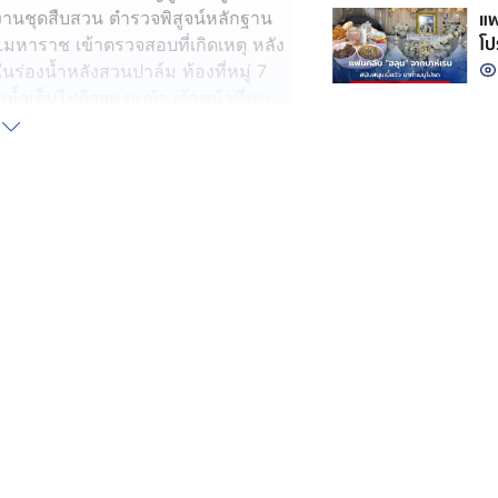
แฟ
านชุดสืบสวน ตำรวจพิสูจน์หลักฐาน
โป
 รพ.มหาราช เข้าตรวจสอบที่เกิดเหตุ หลัง
หล
ร่องน้ำหลังสวนปาล์ม ท้องที่หมู่ 7
งน้ำเต็มไปด้วยพงหญ้า เจ้าหน้าที่พบ
ฟ้า มีใบตาลโตนดปกคลุมร่าง เมื่อกู้ร่าง
ลังเปื่อยยุ่ยจนกระดูกซี่โครงโผล่ทั้ง
ตลักษณ์ได้ ข้อมือทั้งสองข้างถูก
กพันธนาการด้วยผ้าสีขาว เบื้องต้น
า 2 สัปดาห์
งานผู้บังคับบัญชาอย่างเร่งด่วน เบื้อง
ปลาในช่วงที่มีฝนตกและเลือกจุดที่มี
กลับได้กลิ่นเหม็นเน่าโชยออกมาอย่าง
อยู่ภายในร่องน้ำ และมีใบตาลทางตาล
พจริง แต่ยังไม่สามารถระบุตัวบุคคล
อว่าผู้ตายน่าจะถูกฆาตกรรมมาจากที่
อเท้าทั้งสองข้าง จากนั้นอุ้มศพมาทิ้ง