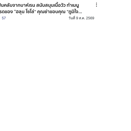
นคลับจากบาห์เรน สนับสนุนเนื้อวัว ทำเมนู
รดของ ”ฮลุน โซโล่“ คุณย่าขอบคุณ “ภูมิใจ
านมีคนรักมากมาย”
57
วันที่ 9 ส.ค. 2569