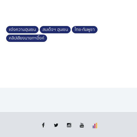
หมายจับตามกฎหมายไทยจากนั้นปล่อยเป็นหน้าที่หน่วยงาน
ที่เกี่ยวข้องกับจับกุม โดยเทียบเคียงกับกรณีแก๊งคอลเซนเตอร์
ถ้ามีหมายจับเดินทางเข้าประเทศเมื่อไหร่ ก็เป็นหน้าที่ของ
ตำรวจตรวจคนเข้าเมือง ย้ำว่าหากมีการออกหมายจับ แล้วผู้
แจ้งความฮุนเซน
สมเด็จฯ ฮุนเซน
ไทย-กัมพูชา
ต้องหาเดินทางเข้ามาในประเทศไทยตำรวจจะจับกุมตัว เช่น
คลิปเสียงนายกฯอิ๊งค์
เดียวกับคดีอื่น ๆ