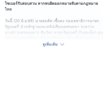
ไซเบอร์รับสอบสวน หากพบผิดออกหมายจับตามกฎหมาย
ไทย
วันนี้ (20 มิ.ย.68) นายสมคิด เชื้อคง รองเลขาธิการนายก
รัฐมนตรี นำหลักฐานและคลิปเสียงบทสนทนา ระหว่าง
นางสาวแพรทองธาร ชินวัตร นายกรัฐมนตรี กับสมเด็จฯ ฮุน
เซน ประธานวุฒิสภา ประเทศกัมพูชา เข้าแจ้งความกับ
พนักงานสอบสวนกองบัญชาการตำรวจสืบสวนสอบสวน
ดูเพิ่มเติม
อาชญากรรมทางเทคโนโลยี (บช.สอท.) หรือตำรวจไซเบอร์
ให้ดำเนินคดีเอาผิดกับผู้นำประเทศกัมพูชา
นายสมคิด บอกว่า ตนเข้าแจ้งความในฐานะคนไทย โดย
นายกรัฐมนตรีไม่ทราบว่าตนจะเข้าแจ้งความ เบื้องต้นเข้า
แจ้งความข้อหาในคดีความมั่นคง ฐานสร้างความแตกแยก
และกระทบต่อความมั่นคงของไทย พร้อมยืนยันการเข้าแจ้ง
ความ ไม่มีผลประโยชน์แอบแฝง หรือแจ้งความแก้เกี้ยว
ด้าน พล.ต.ท. ไตรรงค์ ผิวพรรณ ผบช.สอท. ยืนยันว่า หาก
สอบสวนพบการกระทำความผิดตามกฎหมายไทย จะออก