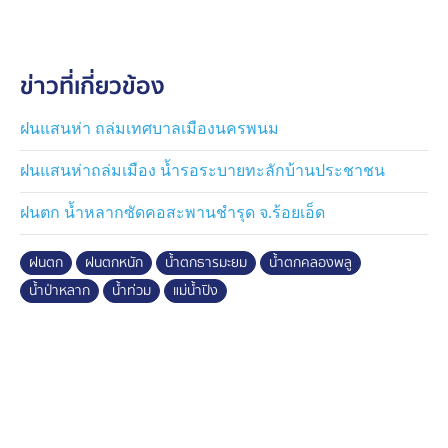
และสนามบินตราด ทำให้รถเล็ก และรถจักรยานยนต์ไม่
สามารถสัญจรผ่านได้ มีรถรถยนต์จอดติดค้างกว่า 100 คัน
กระทั่งเวลา 14.00 น. วานนี้ สถานการณ์เข้าสู่สภาวะปกติ
ข่าวที่เกี่ยวข้อง
ช่วงเที่ยงคืนที่ผ่านมา เกิดฝนตกในพื้นที่อำเภอแหลมงอบ น้ำ
ไหลหลากท่วมบ้านเรือนประชาชนบ้านบางปิด ตำบลบางปิด
ฝนแสนห่า ถล่มเทศบาลเมืองนครพนม
โดย นายสุชาติ จิตมุ่งมโนธรรม นายก อบต.บางปิด พร้อม
ฝนแสนห่าถล่มเมือง น้ำรอระบายทะลักบ้านประชาชน
เจ้าหน้าที่นำกำลังออกให้ความช่วยเหลือชาวบ้านขนสิ่งของ
ขึ้นที่สูง คาดว่าคืนนี้ หากฝนไม่ตกซ้ำระดับน้ำลดลงสู่ภาวะ
ฝนตก น้ำหลากซัดคอสะพานชำรุด จ.ร้อยเอ็ด
ปกติ
ฝนตก
ฝนตกหนัก
น้ำตกธารมะยม
น้ำตกคลองพลู
ระทม น้ำท่วมทางเข้าหมู่บ้านกว่า 2 สัปดาห์
น้ำป่าหลาก
น้ำท่วม
แม่น้ำปิง
จังหวัดสกลนคร น้ำจากลำห้วยปลาหาง จากเทือกเขาภูพาน
ไหลบ่าเข้าท่วมทางเข้าหมู่บ้านตาลเดียว ตำบลแวง อำเภอ
สว่างแดนดิน รวมถึงพื้นที่ทางการเกษตรเป็นบริเวณกว้าง
ตั้งแต่วันที่ 12 มิถุนายน มีบ้านเรือนประชาชนได้รับผลกระ
ทบหลายหลังคาเรือน
นางบุษดี เอกอุ่น ชาวบ้านในพื้นที่ บอกว่า ประสบปัญหาน้ำ