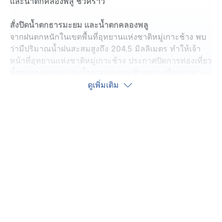
และน้ำตกคลองพลู ชั่วคราว
สั่งปิดน้ำตกธารมะยม และน้ำตกคลองพลู
จากฝนตกหนักในเขตพื้นที่อุทยานแห่งชาติหมู่เกาะช้าง พบ
ว่ามีปริมาณน้ำฝนสะสมสูงถึง 204.5 มิลลิเมตร ทำให้เจ้า
หน้าที่อุทยานแห่งชาติหมู่เกาะช้าง ประกาศปิดการท่องเที่ยว
น้ำตกธารมะยม และน้ำตกคลองพลู ชั่วคราว เพื่อความ
ปลอดภัยของนักท่องเที่ยว พร้อมเฝ้าระวังสถานการณ์น้ำ
ดูเพิ่มเติม
อย่างใกล้ชิด
หากสถานการณ์คลี่คลาย จะมีการแจ้งเปิดให้เข้าชมอีกครั้ง
ขอให้นักท่องเที่ยวติดตามประกาศจากทางการอย่างใกล้ชิด
ฝนถล่ม น้ำป่าหลากท่วมหลายพื้นที่
ส่วนพื้นที่ อำเภอเขาสมิง และอำเภอแหลมงอบ จังหวัดตราด
ฝนถล่มนานกว่า 3 ชั่วโมง ทำให้ระดับน้ำในคลองต่าง ๆ
เพิ่มสูงขึ้นอย่างรวดเร็ว หลากท่วมถนนสาย แสนตุ้ง-บาง
กระดาน ตำบลท่าโสม อำเภอเขาสมิง ระดับน้ำสูง 30-40
เซนติเมตร โดยเส้นทางนี้เชื่อมกับท่าเรือเฟอร์รี่ ไปเกาะช้าง