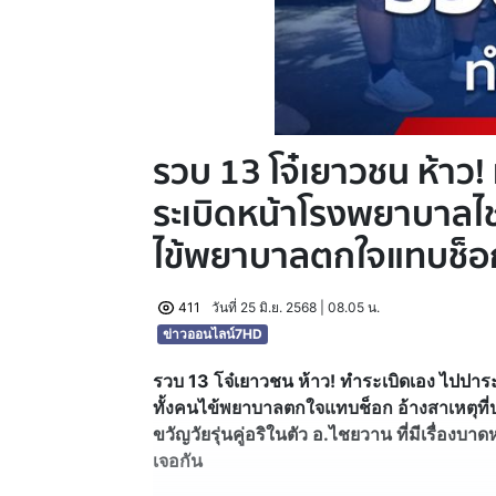
รวบ 13 โจ๋เยาวชน ห้าว!
ระเบิดหน้าโรงพยาบาลไช
ไข้พยาบาลตกใจแทบช็อ
411
วันที่ 25 มิ.ย. 2568 | 08.05 น.
ข่าวออนไลน์7HD
รวบ 13 โจ๋เยาวชน ห้าว! ทำระเบิดเอง ไปปา
ทั้งคนไข้พยาบาลตกใจแทบช็อก อ้างสาเหตุที
ขวัญวัยรุ่นคู่อริในตัว อ.ไชยวาน ที่มีเรื่อ
เจอกัน