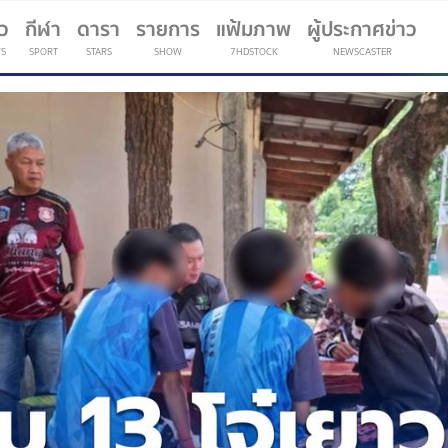
าว
กีฬา
ดารา
รายการ
แฟ้มภาพ
ผู้ประกาศข่าว
S
SPORT
STARS
SHOW
7HDSTOCK
NEWSCASTER
(current)