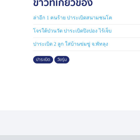
ข่าวที่เกี่ยวข้อง
ว่า เรียนอยู่โรงเรียนมัธยมประจำ อ.ไชยวา
โดยทุกคนไว้ผมยาวเกือบหมด ผกก.ได้สอบถาม
ล่าอีก 1 คนร้าย ปาระเบิดสนามชนโค
หนังสือรู้เรื่องหรือเปล่า ครูประจำชั้นชื่ออะ
รู้จักครูประจำชั้นไหมชื่ออะไร เจ้าตัวบอกว่า ไ
โจรใต้ป่วนวัด ปาระเบิดปิงปอง ไร้เจ็บ
โรงเรียนบ้างหรือเปล่า ผมไปอยู่ครับ ตอนนี้อยู
ปาระเบิด 2 ลูก ใส่บ้านข่มขู่ จ.พัทลุง
ว่า 4X5 ได้เท่าไหร่ หนุ่มน้อยคิดอยู่นานบอกว่
ผกก.สภ.ไชยวานเลยบอกว่า 4 คูณ 5 ได้ 20 น
ปาระเบิด
วัยรุ่น
จนไม่รู้
จากนั้นผกก.สภ.ไชยวานได้ให้โอวาทและตักเตือ
ให้ห้าว ตอนนี้เป็นเด็กเป็นเล็กไม่เรียนหนัง
ต่อไปอายุ 30-40 ปี เป็นช่วงสร้างครอบครัวแ
ให้มาก อายุ 50-60 ปีวัยใกล้ฝั่งแล้ว หลัง 6
ตอนท้ายผกก.สภ.ไชยวาน บอกกับผู้ปกครองและกล
และว่ากล่าวตักเตือน อย่าไปทำแบบนี้อีก วัย
แต่ตอนท้ายผกก.สภ.ไชยวานบอกว่า หากก่อกว
กฎหมายแม้จะเป็นเยาวชนก็ตาม