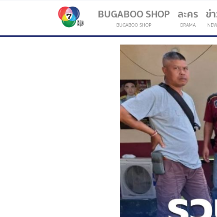
BUGABOO SHOP
ละคร
ข่
BUGABOO SHOP
DRAMA
NEW