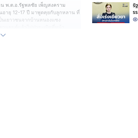
รั
ยวาน พ.ต.อ.รัฐพลชัย เพ็ญสงคราม
รร
ายุ 12-17 ปี มาพูดคุยกับลูกหลาน ที่
สถ
ที่เป็นเยาวชนจากบ้านหนองแซง
ยานยนต์แล้วไปปาระเบิดที่หน้า
มิ.ย.68 ที่ผ่านมา สร้างความตกใจให้กับ
ะเบิดถึง 8 ครั้ง เสียงดังสนั่นเมือง
กกว่านี้ ต่อมาตร.ชุดสืบสวนได้ไล่
ั้งหมดรวม 13 คน พร้อมยึดรถ
3 คน อายุยังน้อยด้วย มีอายุเพียง 12-
ตุที่ปาระเบิดหน้า รพ.ไชยวาน เพื่อข่ม
งบาดหมางกันมานานแล้ว และท้าทายให้มา
ทูป สำหรับโจ๋ห้าวเกินอายุมีชื่อแก๊งว่า
อายุ 17 ปีเป็นหัวหน้าแก๊ง และเป็น
นายไอซ์ ใส่เสื้อแขนยาว เหมือนรอง
ให้ไอซ์ รองประธานสภาฯ
.ไชยวาน ได้สอบถามเด็กทั้ง 13 ทราบ