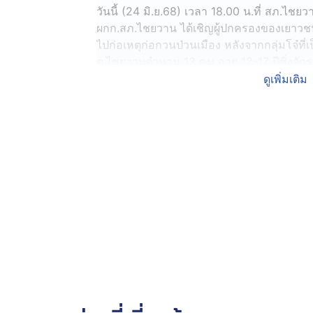
วันนี้ (24 มิ.ย.68) เวลา 18.00 น.ที่ สภ.ไช
ผกก.สภ.ไชยวาน ได้เชิญผู้ปกครองของเยาวชนอ
ไปก่อเหตุก่อกวนป่วนเมือง หลังจากกลุ่มโจ๋
ต.ไชยวานจำนวน 13 คน อายุ 12-17 ปีซิ่งจักร
รพ.ไชยวาน เมื่อช่วงสองทุ่มของคืนวันที่ 22 
ดูเพิ่มเติม
คนไข้ แพทย์พยาบาลเป็นอย่างมาก เพราะมีเสียงร
จนพยาบาล โทรมาแจ้ง ตร.หวั่นเกิดเหตุร้ายมา
กล้องวงจรปิด จนสามารถตามกลุ่มวัยรุ่นได้ท
จยย.สีน้ำเงิน 5 คันมาไว้ที่สภ.ไชยวาน
โดยวันนี้ทาง ผกก.สภ.ไชยวานได้นำตัวโจ๋ทั้ง 1
17 ปีมาพูดคุยด้วย โดยกลุ่มวัยรุ่นบอกว่า สาเห
ขวัญวัยรุ่นคู่อริในตัว อ.ไชยวาน ที่มีเรื่อ
เจอกัน สำหรับระเบิดได้ทำขึ้นเอง เรียนรู้จากยู
แก๊งท้ายบ้านสิบล้าน บ้านหนองแซง มีนายไอซ์ 
หลานของอดีตนายกฯ ใน อ.ไชยวานด้วย วันนี้
ประธานสภาเทศบาลฯ มาได้ จนตร.ตั้งฉายา 
ขณะที่ พ.ต.อ.รัฐพลชัย เพ็ญสงคราม ผกก.สภ