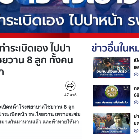
 ทำระเบิดเอง ไปปา
ข่าวอื่นใน
ยวาน 8 ลูก ทั้งคน
เป
เส
ก
กส
68 
47
แชร์
ระเบิดหน้าโรงพยาบาลไชยวาน 8 ลูก
่ปาระเบิดหน้า รพ.ไชยวาน เพราะจะข่ม
ย่
งบาดหมางกันมานานแล้ว และท้าทายให้มา
ขณ