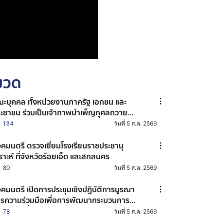
หมวด
ะบุคคล ทั้งหน่วยงานภาครัฐ เอกชน และ
ะชาชน ร่วมเป็นเจ้าภาพบำเพ็ญกุศลถวาย
ะบรมศพ สมเด็จพระนางเจ้าสิริกิติ์ พระบรม
134
วันที่ 5 ส.ค. 2569
ชินีนาถ พระบรมราชชนนีพันปีหลวง
คมนตรี ตรวจเยี่ยมโรงเรียนราชประชานุ
ราะห์ ที่จังหวัดร้อยเอ็ด และสกลนคร
80
วันที่ 5 ส.ค. 2569
คมนตรี เปิดการประชุมเชิงปฏิบัติการบูรณา
รความร่วมมือเพื่อการพัฒนากระบวนการ
้ไขบำบัดฟื้นฟูเด็กและเยาวชน ภายใต้โครงการ
78
วันที่ 5 ส.ค. 2569