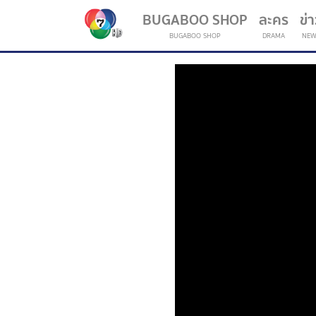
BUGABOO SHOP
ละคร
ข่
BUGABOO SHOP
DRAMA
NEW