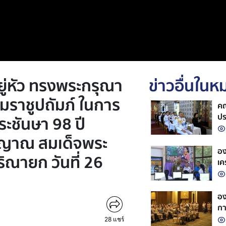
ู่หัว ทรงพระกรุณา
ข่าวอื่นใน
ราชูปถัมภ์ ในการ
คณ
ปร
ชันษา 98 ปี
พร
ตญาณ สมเด็จพระ
รา
อง
ณายก วันที่ 26
เค
อง
กา
แก
28
แชร์