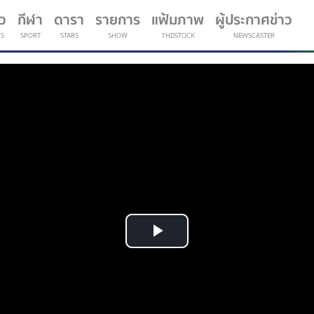
าว
กีฬา
ดารา
รายการ
แฟ้มภาพ
ผู้ประกาศข่าว
S
SPORT
STARS
SHOW
7HDSTOCK
NEWSCASTER
(current)
Play
Video