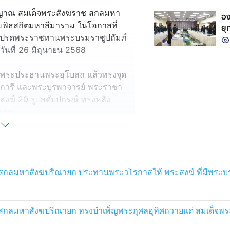
รา
คตญาณ สมเด็จพระสังฆราช สกลมหา
กษ
อง
บพิธสถิตมหาสีมาราม ในโอกาสที่
ยุ
าโปรดพระราชทานพระบรมราชูปถัมภ์
ท้
ร้
ันที่ 26 มิถุนายน 2568
รส พระประธานพระอุโบสถ แล้วทรงจุด
บุพการี และพระบูรพาจารย์ พระราชา
งฆ์ 20 รูปสดับปกรณ์ ทรงหลัง
ิเรก
พระกรุณาโปรดเกล้าโปรดกระหม่อมให้
 เชิญเครื่องราชสักการะพระราชทาน
พระนางเจ้า ฯ พระบรมราชินี ประกอบ
กลมหาสังฆปริณายก ประทานพระวโรกาสให้ พระสงฆ์ ที่มีพระบ
ผ้าไตร ไปถวายแด่สมเด็จพระอริยวง
ฆปริณายก
ุณาโปรดเกล้าโปรดกระหม่อม และโปรด
ลมหาสังฆปริณายก ทรงบำเพ็ญพระกุศลอุทิศถวายแด่ สมเด็จพระพุ
ด่สมเด็จพระอริยวงศาคตญาณ สมเด็จ