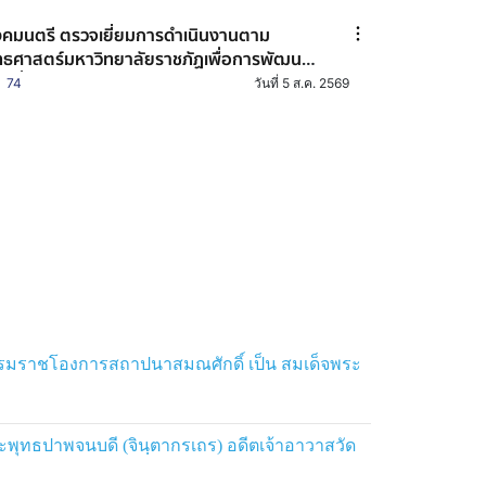
ชทัณฑ์ปันสุข ทำความ ดี เพื่อชาติ ศาสน์
ัตริย์
คมนตรี ตรวจเยี่ยมการดำเนินงานตาม
ทธศาสตร์มหาวิทยาลัยราชภัฏเพื่อการพัฒนา
องถิ่น ประจำปี 2569 ของมหาวิทยาลัยราชภัฏ
74
วันที่ 5 ส.ค. 2569
อยเอ็ด
รมราชโองการสถาปนาสมณศักดิ์ เป็น สมเด็จพระ
ทธปาพจนบดี (จินฺตากรเถร) อดีตเจ้าอาวาสวัด