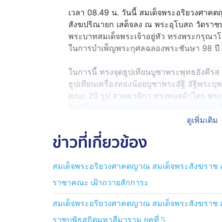
เวลา 08.49 น. วันนี้ สมเด็จพระอริยวงศา
สังฆปริณายก เสด็จลง ณ พระอุโบสถ วัดราช
พระบาทสมเด็จพระเจ้าอยู่หัว ทรงพระกรุณ
ในการบำเพ็ญพระกุศลฉลองพระชันษา 98 ปี ว
ในการนี้ ทรงจุดธูปเทียนบูชาพระพุทธอังคี
ธูปเทียนเครื่องทองน้อยบูชาพระอัฐิ อัฐิพระ
คณะ 20 รูป สวดมาติกา ทรงทอดผ้าไตร พระส
ทักษิโณทก พระสงฆ์ถวายอนุโมทนา ถวายอด
ดูเพิ่มเติม
ในการนี้ พระบาทสมเด็จพระเจ้าอยู่หัว ทรง
ข่าวที่เกี่ยวข้อง
พลเอก สุรยุทธ์ จุลานนท์ ประธานองคมนตรี
ของพระบาทสมเด็จพระเจ้าอยู่หัว และสมเด็จ
สมเด็จพระอริยวงศาคตญาณ สมเด็จพระสังฆราช ส
ด้วย ธูปเทียนแพ น้ำสรง พานพุ่มดอกบัว และ
ศาคตญาณ สมเด็จพระสังฆราช สกลมหาสัง
ราชาคณะ เฝ้าถวายสักการะ
พร้อมกันนี้ พระบรมวงศานุวงศ์ ทรงพระกร
สมเด็จพระอริยวงศาคตญาณ สมเด็จพระสังฆราช สก
ให้เชิญพานพุ่มดอกบัว และผ้าไตร ไปถวายแ
ราชบพิธสถิตมหาสีมาราม ยุคที่ 5