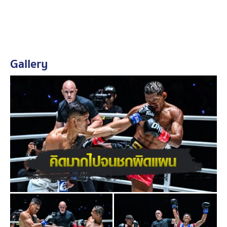
ดูคลิป ONE ลุมพินี วันที่ 27 มิถุนายน 2568 คู่ แสงอาทิตย์
ลูกทรายกองดิน vs เสือแบล็ค ท.พราน49
Gallery
เสือแบล็ค vs แสงอาทิตย์
แม้ต้องผิดหวัง “
แสงอาทิตย์
” ยังได้รับกำลังใจที่ดีจากทั้ง
ครอบครัวและแฟนคลับแบบเต็มที่เหมือนเดิม โดยเจ้าตัว