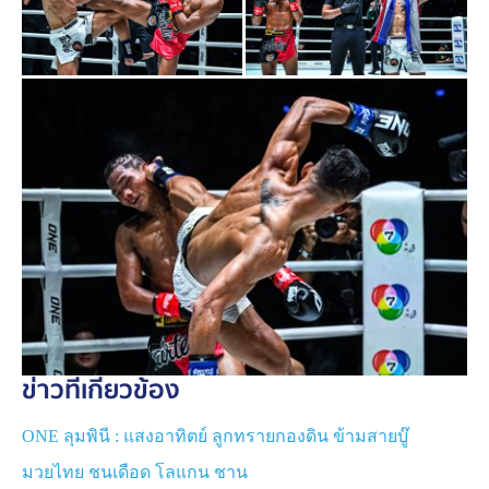
พร้อมกลับไปพัฒนาฝีมือให้ดีขึ้น และถ้ามีโอกาสก็พร้อมจะ
แก้มือ “
เสือแบล็ค
” ด้วย
“ผมคิดว่าตัวเองต้องกลับมาดีกว่าเดิมแน่นอน เพราะผมมัก
จะทำได้ดีในครั้งถัดไป ขอแค่ต้องฝึกฝนจนชำนาญมากขึ้น
ถ้าทำบ่อย ๆ จะเกิดความคุ้นชินและแก้ไขทุกอย่างได้ดีขึ้น
ผมอยากแก้มือกับ
พี่เสือแบล็ค
มาก เพราะรู้สึกว่าตัวเองชก
ผิดแผนไปหมด และน่าจะทำผลงานออกมาได้ดีกว่านี้ ผมไม่
ได้คาดหวังว่าจะต้องเกิดขึ้นจริง แต่ถ้าในใจลึก ๆ ผมอยากรี
แมตช์ครับ”
แฟน ๆ สามารถติดตามข่าวสารอัปเดตของ ONE ได้ที่เฟ
ซบุ๊ก ONE Championship Thailand เว็บไซต์ ONEFC.com
อินสตาแกรม ONEChampTh และ TikTok ONEChampTH
ข่าวที่เกี่ยวข้อง
ONE ลุมพินี : แสงอาทิตย์ ลูกทรายกองดิน ข้ามสายบู๊
มวยไทย ชนเดือด โลแกน ชาน