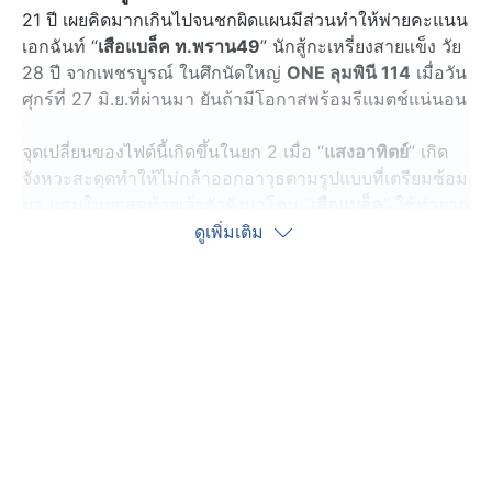
21 ปี เผยคิดมากเกินไปจนชกผิดแผนมีส่วนทำให้พ่ายคะแนน
เอกฉันท์ “
เสือแบล็ค ท.พราน49
” นักสู้กะเหรี่ยงสายแข็ง วัย
28 ปี จากเพชรบูรณ์ ในศึกนัดใหญ่
ONE ลุมพินี 114
เมื่อวัน
ศุกร์ที่ 27 มิ.ย.ที่ผ่านมา ยันถ้ามีโอกาสพร้อมรีแมตช์แน่นอน
จุดเปลี่ยนของไฟต์นี้เกิดขึ้นในยก 2 เมื่อ “
แสงอาทิตย์
” เกิด
จังหวะสะดุดทำให้ไม่กล้าออกอาวุธตามรูปแบบที่เตรียมซ้อม
มา แถมในยกสุดท้ายเจ้าตัวยังมาโดน “
เสือแบล็ค
” ใช้ท่ายาก
ฟาดแข้งกลับหลังเข้ามาโจมตี ทำให้ยิ่งเสียกระบวนไป
ดูเพิ่มเติม
มากกว่าเดิม ก่อนพบกับความพ่ายแพ้เป็นครั้งแรกในรายการ
นี้
“ข้อผิดพลาดของผมที่เห็นได้ชัดจากไฟต์นี้คือคิดเยอะเกินไป
ผมควรชกตามแผนที่เตรียมมา ไม่ควรชกตามใจของตัวเอง
ต้องชกให้สมดุลกว่านี้ ผมยอมรับความพ่ายแพ้ครับ และต้อง
เรียนรู้เพื่อเป็นนักมวยที่เก่งขึ้น ถ้าผมไม่แพ้ให้กับ
พี่เสือแบล็ค
ผมคงไม่ได้เรียนรู้อะไรและคงไม่สามารถพัฒนาตัวเองให้ดี
กว่านี้ได้”