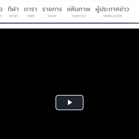
าว
กีฬา
ดารา
รายการ
แฟ้มภาพ
ผู้ประกาศข่าว
S
SPORT
STARS
SHOW
7HDSTOCK
NEWSCASTER
(current)
Play
Video