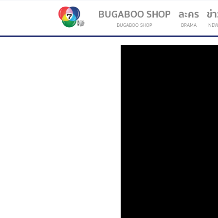
BUGABOO SHOP
ละคร
ข่
BUGABOO SHOP
DRAMA
NEW