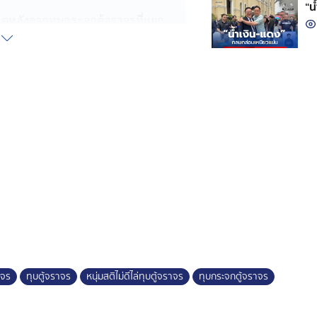
“น
ตุหลังจากทุบกระจกตู้จราจรที่แยก
ยนต์ไปตามถนนงามวงศ์วาน ก่อนเลี้ยว
านพักในซอยงามวงศ์วาน 23 แยก 12 จึง
อคือ นายธนพล อายุ 39 ปี จึงเชิญตัว
ก่อเหตุ
 อ้างว่าตัวเองเป็นตำรวจยศพันตำรวจ
แต่ยอมรับว่าเป็นคนทุบกระจกตู้
ข้ารับการรักษาอาการจิตเวชที่โรง
การรักษา จนมาก่อเหตุทุบตู้จราจร
งเกล้า ก่อนแจ้งข้อหาทำให้ทรัพย์สิน
สวนดำเนินการทางกฎหมายต่อไป
าจร
ทุบตู้จราจร
หนุ่มสติไม่ดีไล่ทุบตู้จราจร
ทุบกระจกตู้จราจร