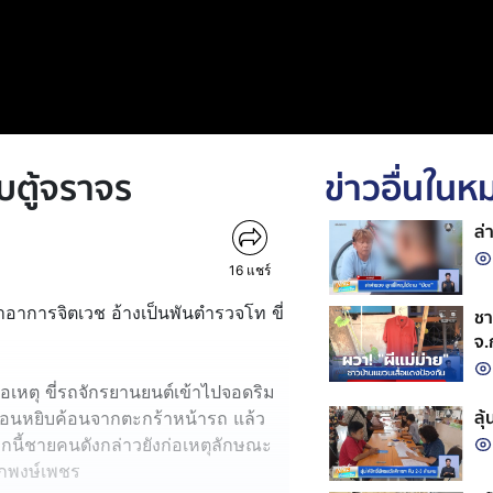
บตู้จราจร
ข่าวอื่นใน
ล่
16
แชร์
กษาอาการจิตเวช อ้างเป็นพันตำรวจโท ขี่
ชา
จ.
อเหตุ ขี่รถจักรยานยนต์เข้าไปจอดริม
ลุ
่อนหยิบค้อนจากตะกร้าหน้ารถ แล้ว
นี้ชายคนดังกล่าวยังก่อเหตุลักษณะ
ยกพงษ์เพชร