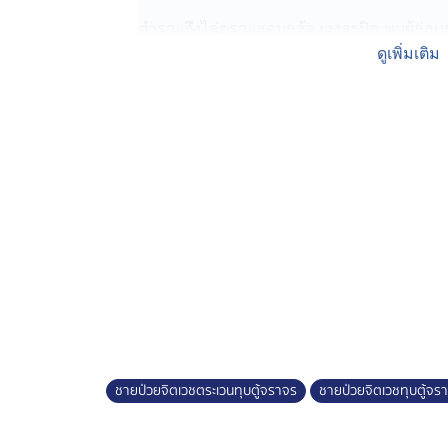
ตำรวจจึงไล่ตรวจสอบกล้องวงจรปิด พบผู้ก่อเห
งามวงศ์วาน เป็นที่สุดท้าย ได้ขี่รถจักรยาน
ดูเพิ่มเติม
ซ้ายเข้าถนนพหลโยธิน แล้วย้อนกลับไปที่บ้
ติดตามไปจับกุมตัวชายคนดังกล่าวได้ ทราบชื่
ไปสอบปากคำ พร้อมกับของกลางเป็นค้อนที่ใช้
จากการสอบปากคำ ผู้ต้องหาให้การวกวนไปมา
โท แต่พอสอบถามอีกทีบอกว่าเป็นทหารอากาศ 
จราจรจริง
จากการตรวจสอบประวัติ พบว่า ผู้ก่อเหตุเคยเ
พยาบาลศรีธัญญา คาดว่า นายธนพล น่าจะขาด
เบื้องต้น ได้ส่งตัวไปตรวจที่โรงพยาบาลพระนั่
ราชการเสียหาย ก่อนส่งตัวให้พนักงานสอบ
ชายป่วยจิตเวชตระเวนทุบตู้จราจร
ชายป่วยจิตเวชทุบตู้จร