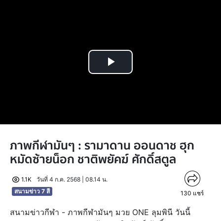
Play
Video
ภาพกีฬามันๆ : รามาดาน ออนดาช ฮุก
หมัดซ้ายน็อก ชาติพยัคฆ์ ศักดิ์สตูล
1.1K
วันที่ 4 ก.ค. 2568 | 08.14 น.
สนามข่าว 7 สี
130
แชร์
สนามข่าวกีฬา - ภาพกีฬามันๆ มวย ONE ลุมพินี วันนี้