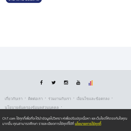
·
·
·
·
เกี่ยวกับเรา
ติตต่อเรา
ร่วมงานกับเรา
เงื่อนไขและข้อตกลง
·
นโยบายคุ้มครองข้อมูลส่วนบุคคล
·
·
นโยบายคุ้มครองข้อมูลส่วนบุคคล (ออนไลน์)
นโยบายคุกกี้
Ch7.com ใช้คุกกี้เพื่อที่จะได้นำข้อมูลไปวิเคราะห์เพื่อปรับปรุงเนื้อหา และเว็บไซต์ให้ตรงกับใจคุณ
นโยบายการใช้คุกกี้
มากขึ้น คุณสามารถศึกษา รายละเอียดการใช้คุกกี้ได้ที่
รับเรื่องร้องเรียน