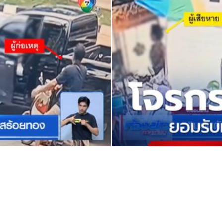
่า 130,000 บาท
ุได้ที่บ้านพักเขตบางบอน พร้อมของ
่นำกระเป๋าบรรจุทรัพย์สินของผู้เสีย
้วยลูกค้าเบี้ยวจ่ายเงิน ประกอบกับ
รถยนต์และรถจักรยานยนต์ที่จอดริมถนน
เคหะสถานในเวลากลางคืนโดยใช้ยาน
พย์นั้นไป หรือรับของโจร
กจุดปลอดภัย มีแสงไฟส่องสว่าง และ