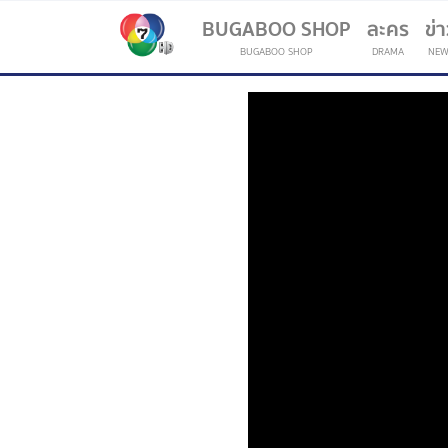
BUGABOO SHOP
ละคร
ข่
BUGABOO SHOP
DRAMA
NEW