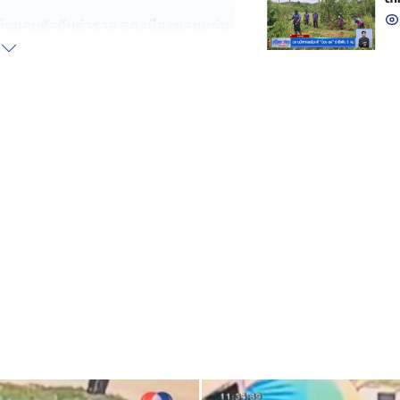
เข้ามอบตัวกับตำรวจ สภ.เมืองขอนแก่น
จากขาดเงิน
าชีพค้าขาย แต่ขาดทุน วันก่อเหตุผม
้นอกระบบ ที่ต้องจ่ายอีกวันละ 3,500
ฆ่าตัวเอง แต่กลัวลูกและครอบครัว ต้อง
ต์ตระเวนไปเรื่อย ๆ หันไปเห็นผู้เสีย
นจังหวัดขอนแก่น ได้เงินมา 14,500
กระทั่งเห็นข่าวทางทีวี จึงกลับมามอบตัว
พมหานคร กลุ่มผู้เสียหายนำคลิปหลักฐาน
ักทรัพย์ในรถยนต์ที่จอดอยู่ริมถนน