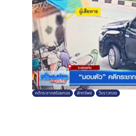
ช่วงยามวิกาล รวมมูลค่าความเสียหายมากกว
ทีมสืบสวนตามไปจับกุม นายวีระชัย ผู้ก่อเหต
กลางบางส่วน จึงพาตัวไปชี้จุดก่อเหตุ และจุดที
หายไปโยนทิ้ง
ผู้ต้องหา สารภาพมีอาชีพเป็นช่างตัดเสื้อ แต่ด
ปัญหาหนี้สินต่าง ๆ จึงตระเวนลักทรัพย์ตาม
เพื่อหาเงินไปจ่ายค่าแรงลูกจ้าง และชดใช้หนี้
พนักงานสอบสวนจึงแจ้งข้อหา ลักทรัพย์ใน
พาหนะเพื่อสะดวกแก่การกระทำผิด หรือพาทรั
คดีกระชากสร้อยทอง
ลักทรัพย์
วิ่งราวทอง
ด้านตำรวจฝากเตือนประชาชน จอดรถต้องเลือ
อย่าลืมปิดล็อกประตูทุกครั้ง