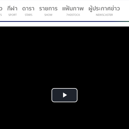
าว
กีฬา
ดารา
รายการ
แฟ้มภาพ
ผู้ประกาศข่าว
S
SPORT
STARS
SHOW
7HDSTOCK
NEWSCASTER
(current)
Play
Video