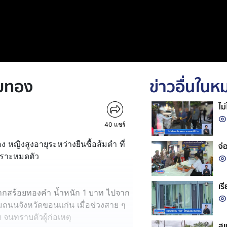
อยทอง
ข่าวอื่นใน
ไม
40
แชร์
 หญิงสูงอายุระหว่างยืนซื้อส้มตำ ที่
จ่
เพราะหมดตัว
เร
ะชากสร้อยทองคำ น้ำหนัก 1 บาท ไปจาก
ิมถนนจังหวัดขอนแก่น เมื่อช่วงสาย ๆ
จนทราบตัวผู้ก่อเหตุ
สแ