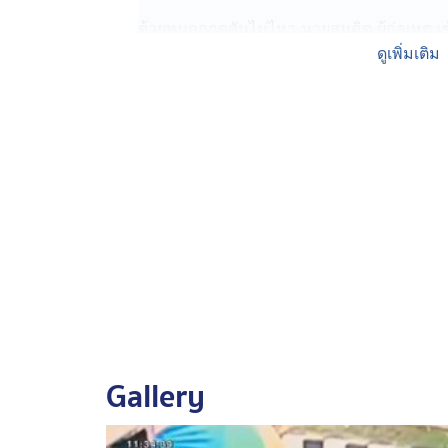
ด้วยทนถูกกดดันไม่ไหว นายสมคิด ผู้ก่อเหตุ 
แล้ว ยอมรับทำไปเพราะความคิดชั่ววูบเนื่อง
ดูเพิ่มเติม
ตำรวจสอบปากคำ "นายสมคิด" ยอมรับว่า ทำอ
เหลือเงินติดตัวเพียง 15 บาท ประกอบกับมีหนี
บาท
ด้านหลานของผู้ก่อเหตุ ระบุ จริง ๆ ลุงคิดจะ
เดือดร้อนตามใช้หนี้ ระหว่างที่ขี่รถจักรยานยน
หายยืนซื้อส้มตำอยู่ จึงก่อเหตุ
จากนั้นได้นำสร้อยทองไปขายแล้วที่ร้านทองใ
บาท แล้วขี่รถกลับภูมิลำเนาที่จังหวัดชัยภูมิ 
รับโทษข้อหาวิ่งราวทรัพย์
Gallery
รวบช่างตัดเสื้อ ผันตัวเป็นโจร
ไปต่ออีกคดีเกิดขึ้นย่านบางขุนเทียน กรุงเท
มาแจ้งความ มีชายขี่รถจักรยานยนต์ตระเวรนล