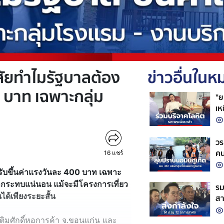
ัยทำไมรัฐบาลต้อง
ข่าวอื่นใน
0 บาท เฉพาะกลุ่ม
"ย
เห
ชว
วร
คน
16
แชร์
บขึ้นค่าแรงวันละ 400 บาท เฉพาะ
ลกระทบแน่นอน แม้จะมีโครงการเที่ยว
รม
ได้เพียงระยะสั้น
สา
ใน
ติมศักดิ์หอการค้า จ.ขอนแก่น และ