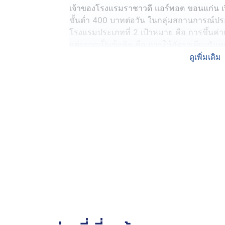
เจ้าของโรงแรมราชาวดี แอร์พอต ขอนแก่น เป
ขั้นต่ำ 400 บาทต่อวัน ในกลุ่มสถานการณ์ป
โรงแรมประเภทที่ 2 เป้าหมาย คือ การขึ้นค่
แต่อยากเป็นข้อคิด คือ การใช้อัตราเดียวกันท
ประเภทที่ 2 คือ มีห้องพักเกิน 50 ห้องขึ้นไป
ดูเพิ่มเติม
เป็นสิ่งที่รัฐต้องทบทวน เนื่องจากอัตราค่าบริ
หลวง กับโรงแรมที่อยู่ในภูมิภาค อัตราค่าห้
ร้อยบาท ขณะที่เมืองหลวงหรือเมืองท่องเที่ยวห
400 บาท จะมีผลในเรื่องต้นทุนของการบริหาร
ไม่ได้มีอัตราการเข้าพักที่สูงมาก ยกกรณีศึก
การสำรวจแล้วพบว่าธุรกิจโรงแรม มีอัตราการ
เราอาจจะรู้สึกว่าเพิ่มขึ้นช่วงสงกรานต์ พ
อัตราการเข้าพักก็ลดลงต่ำกว่าปกติ
“ผมสงสัยว่าทำไมรัฐบาล ถึงมองเฉพาะกลุ่มธุรก
ค่าแรงตามนโยบายที่รัฐบาลกำหนด ซึ่งโดยส่วน
สวนทางกับสถานการณ์ที่เกิดขึ้นชัดเจน ขณะที่ธ
ความเปรียบเทียบ และไม่มีคำตอบให้แรงงานว่า
จ้างงานลดลงนั้น ดูได้จากการเติบโตของธุรกิจ