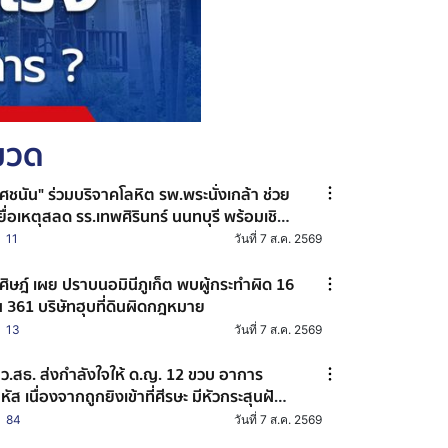
หมวด
ศชนัน" ร่วมบริจาคโลหิต รพ.พระนั่งเกล้า ช่วย
ยื่อเหตุสลด รร.เทพศิรินทร์ นนทบุรี พร้อมเชิญ
น ปชช. ร่วมต่อลมหายใจผู้บาดเจ็บ
11
วันที่ 7 ส.ค. 2569
ศิษฎ์ เผย ปราบนอมินีภูเก็ต พบผู้กระทำผิด 16
 361 บริษัทฮุบที่ดินผิดกฎหมาย
13
วันที่ 7 ส.ค. 2569
ว.สธ. ส่งกำลังใจให้ ด.ญ. 12 ขวบ อาการ
หัส เนื่องจากถูกยิงเข้าที่ศีรษะ มีหัวกระสุนฝัง
 ส่วน นร. อีก 2 คน ผ่าตัดพ้นขีดอันตรายแล้ว
84
วันที่ 7 ส.ค. 2569