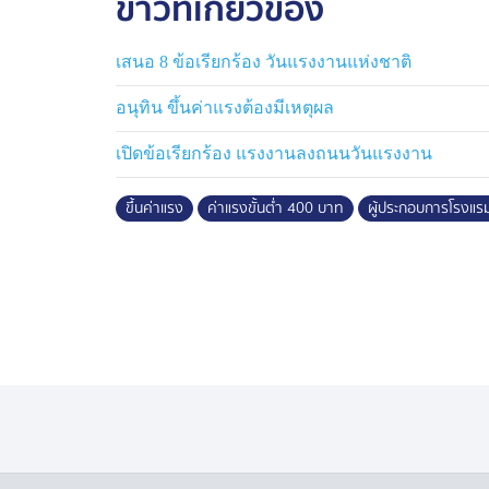
ข่าวที่เกี่ยวข้อง
พนักงานลาออก ก็จะไม่มีใครจ้างงานเพิ่ม จ
หน้าที่ได้หลายด้าน หรือการจัดจ้างพนักงา
เสนอ 8 ข้อเรียกร้อง วันแรงงานแห่งชาติ
หรือเฉพาะช่วงงานแต่ถ้านโยบายรัฐบาลบอกว่
เมืองใหญ่มีการจ้างงานที่เท่ากับหรือมากกว่
อนุทิน ขึ้นค่าแรงต้องมีเหตุผล
แรงงานทักษะ แต่ถ้าเป็นโรงแรมในระดับภูมิภ
เปิดข้อเรียกร้อง แรงงานลงถนนวันแรงงาน
ระทบกับนโยบายนี้ชัดเจน”
ขึ้นค่าแรง
ค่าแรงขั้นต่ำ 400 บาท
ผู้ประกอบการโรงแร
นายเข็มชาติ กล่าวต่ออว่า นโยบายนี้ทำให้โรงแ
ใหญ่ยิ่งได้ดี แม้อัตราเข้าพักจะมากหรือจะน้อย
แม่บ้าน,พนักงานต้อนรับ,จัดเลี้ยงและแผนกอื่น
เข้าพักไม่ถึงร้อยละ 50 ในฐานะของผู้ประก
ต้องขอขอบคุณนโยบายของรัฐบาลที่ได้เปิดโค
สามารถกระตุ้นการใช้จ่ายในกลุ่มการท่องเที่
เพราะนักท่องเที่ยวต่างชาติในช่วงนี้นั้นลดล
รวมทั้งนั้นลดลง
ดังนั้นนโยบายการสนับสนุนเที่ยวคนละครึ่งจะ
สั้น โดยโครงการนี้สิ้นสุดเดือน ต.ค. ซึ่งก็จะเย