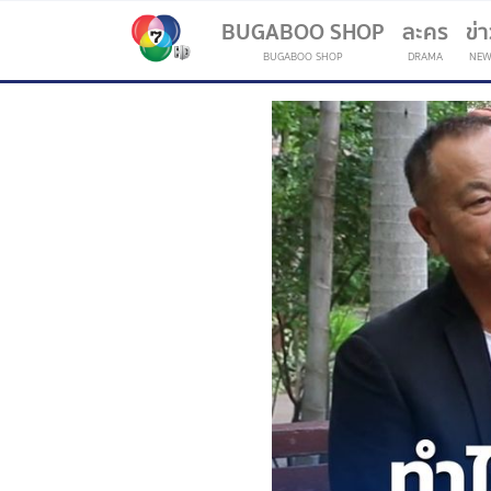
BUGABOO SHOP
ละคร
ข่
BUGABOO SHOP
DRAMA
NEW