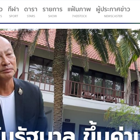
าว
กีฬา
ดารา
รายการ
แฟ้มภาพ
ผู้ประกาศข่าว
S
SPORT
STARS
SHOW
7HDSTOCK
NEWSCASTER
(current)