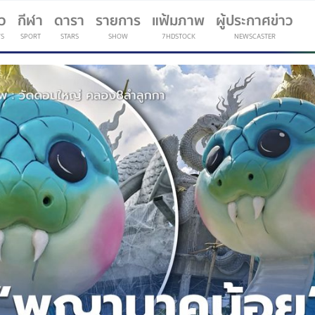
าว
กีฬา
ดารา
รายการ
แฟ้มภาพ
ผู้ประกาศข่าว
S
SPORT
STARS
SHOW
7HDSTOCK
NEWSCASTER
(current)