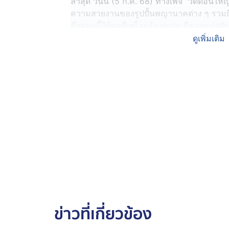
ล่าสุด วันนี้ (5 ก.ค. 68) ทางเพจ "วัดดอนใ
ความสวยงานของรูปปั้นพญานาคต่าง ๆ รวมถึง
ซึ่งตอนนี้ได้ทาสีเสร็จแล้ว พบว่า มีความน่ารัก
จำนวนมาก
ดูเพิ่มเติม
โดยทางเพจ "วัดดอนใหญ่ คลอง8ลำลูกกา" ได้โ
ฤกษ์ดี ขอเชิญทุกท่านเข้าร่วมพิธีบวงสรวงพ
เสาร์ที่ 5 กรกฎาคม ฤกษ์มงคล ของเดือนก
ธรรมพญานาคราช
จอมกษัตริย์นาคา 9 พระองค์ ผู้ปกครองพิภ
1.พญาอนัตนาราช
2.พญามุจรินทร์นาคราช
3.พญาภุชงค์นาคราช
4.พญาศีรสุทโธนาคราช
5.พญาศรีสัตตนาคราช
6.พญาเพชรภัทรนาคราช หรือ พญาเกล็ดแก
ข่าวที่เกี่ยวข้อง
7.พญานาคดำแสนสิริจันทรานาคราช
8.พญายัสมัญนาคราช