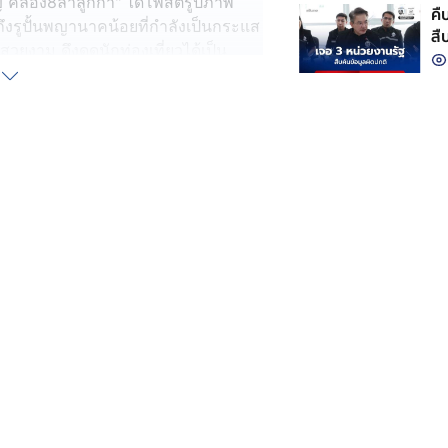
หญ่ คลอง8ลำลูกกา" ได้โพสต์รูปภาพ
คื
รูปั้นพญานาคน้อยที่กำลังเป็นกระแส
สื
สวยงาม ดึงดูดนักท่องเที่ยวได้เป็น
พสต์ข้อความระบุด้วยว่า วันนี้วัน
ญานาคราช 4 ตระกูล 9 กษัตริย์ ในวัน
รกฎาคม ในเวลา 17:00 น.ณ อุทยาน
พบาดาล
้วนาคราช