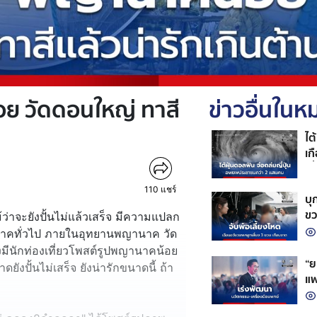
้อย วัดดอนใหญ่ ทาสี
ข่าวอื่นใน
ไต
เก
เที
110
แชร์
บุ
ขว
ม้ว่าจะยังปั้นไม่แล้วเสร็จ มีความแปลก
นาคทั่วไป ภายในอุทยานพญานาค วัด
มีนักท่องเที่ยวโพสต์รูปพญานาคน้อย
“ย
งปั้นไม่เสร็จ ยังน่ารักขนาดนี้ ถ้า
แพ
หน