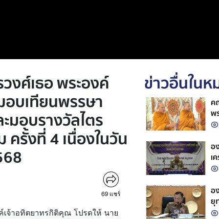
รวงศ์เธอ พระองค์
ข่าวอื่นใน
ไปมอบเทียนพรรษา
คณ
พร
และมอบรางวัลไตร
ใน
ั้งที่ 4 เนื่องในวัน
พร
รา
อง
568
เค
อง
69
แชร์
ยุ
ท้
งค์เจ้าอทิตยาทรกิติคุณ โปรดให้ นาย