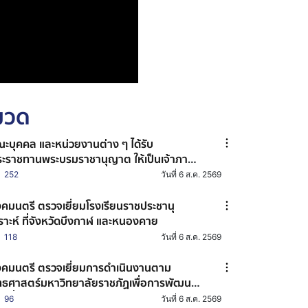
หมวด
ะบุคคล และหน่วยงานต่าง ๆ ได้รับ
ะราชทานพระบรมราชานุญาต ให้เป็นเจ้าภาพ
การบำเพ็ญกุศลถวายพระบรมศพ สมเด็จ
252
วันที่ 6 ส.ค. 2569
ะนางเจ้าสิริกิติ์ พระบรมราชินีนาถ พระบรม
ชชนนีพันปีหลวง
คมนตรี ตรวจเยี่ยมโรงเรียนราชประชานุ
ราะห์ ที่จังหวัดบึงกาฬ และหนองคาย
118
วันที่ 6 ส.ค. 2569
คมนตรี ตรวจเยี่ยมการดำเนินงานตาม
ทธศาสตร์มหาวิทยาลัยราชภัฏเพื่อการพัฒนา
องถิ่น ประจำปี 2569 ณ มหาวิทยาลัยราชภัฏ
96
วันที่ 6 ส.ค. 2569