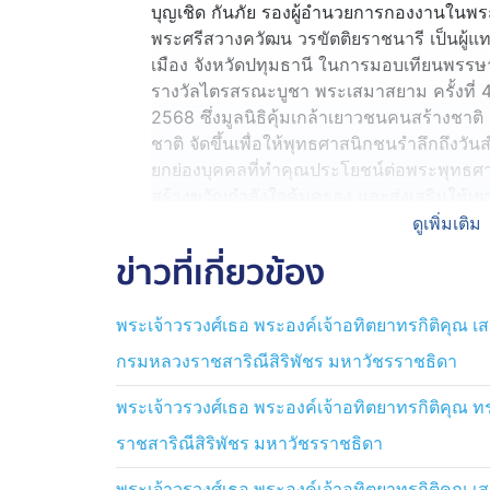
บุญเชิด กันภัย รองผู้อำนวยการกองงานในพร
พระศรีสวางควัฒน วรขัตติยราชนารี เป็นผู้
เมือง จังหวัดปทุมธานี ในการมอบเทียนพรร
รางวัลไตรสรณะบูชา พระเสมาสยาม ครั้งที่ 4
2568 ซึ่งมูลนิธิคุ้มเกล้าเยาวชนคนสร้างชา
ชาติ จัดขึ้นเพื่อให้พุทธศาสนิกชนรำลึกถึงวั
ยกย่องบุคคลที่ทำคุณประโยชน์ต่อพระพุทธศา
สร้างขวัญกำลังใจคุ้มครอง และส่งเสริมให้
ของพระพุทธศาสนา
ดูเพิ่มเติม
ข่าวที่เกี่ยวข้อง
ในการนี้ ผู้แทนพระองค์ มอบเทียนพรรษา "ศ
เพื่ออัญเชิญไปถวายวัดต่าง ๆ ทั่วประเทศ 
พระเจ้าวรวงศ์เธอ พระองค์เจ้าอทิตยาทรกิติคุณ
สยาม แก่ผู้ทำคุณประโยชน์ต่อพระพุทธศาสนา 
เลือกให้เป็นบุคคลต้นแบบ ทั้งนี้ "รางวัลไต
กรมหลวงราชสาริณีสิริพัชร มหาวัชรราชธิดา
ทำคุณประโยชน์ต่อพระพุทธศาสนา" ได้รับ
แห่งชาติ ให้นำตราธรรมจักร มาเป็นสัญลักษณ์
พระเจ้าวรวงศ์เธอ พระองค์เจ้าอทิตยาทรกิติคุณ
ขับเคลื่อนด้วยผู้ประกอบคุณความดี
ราชสาริณีสิริพัชร มหาวัชรราชธิดา
พระเจ้าวรวงศ์เธอ พระองค์เจ้าอทิตยาทรกิติคุณ