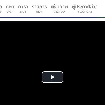
าว
กีฬา
ดารา
รายการ
แฟ้มภาพ
ผู้ประกาศข่าว
S
SPORT
STARS
SHOW
7HDSTOCK
NEWSCASTER
(current)
Play
Video