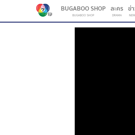
BUGABOO SHOP
ละคร
ข่
BUGABOO SHOP
DRAMA
NEW