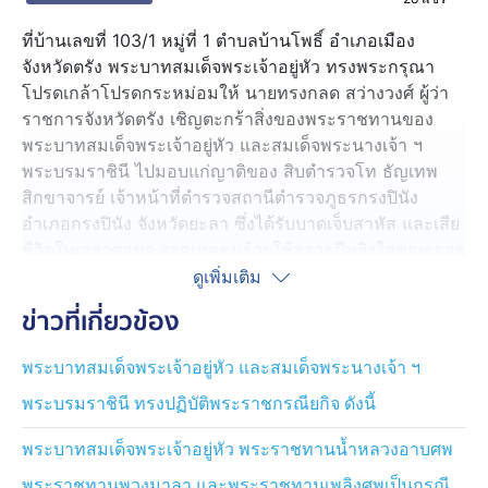
ที่บ้านเลขที่ 103/1 หมู่ที่ 1 ตำบลบ้านโพธิ์ อำเภอเมือง
จังหวัดตรัง พระบาทสมเด็จพระเจ้าอยู่หัว ทรงพระกรุณา
โปรดเกล้าโปรดกระหม่อมให้ นายทรงกลด สว่างวงศ์ ผู้ว่า
ราชการจังหวัดตรัง เชิญตะกร้าสิ่งของพระราชทานของ
พระบาทสมเด็จพระเจ้าอยู่หัว และสมเด็จพระนางเจ้า ฯ
พระบรมราชินี ไปมอบแก่ญาติของ สิบตำรวจโท ธัญเทพ
สิกขาจารย์ เจ้าหน้าที่ตำรวจสถานีตำรวจภูธรกรงปินัง
อำเภอกรงปินัง จังหวัดยะลา ซึ่งได้รับบาดเจ็บสาหัส และเสีย
ชีวิตในเวลาต่อมา จากเหตุคนร้ายใช้อาวุธปืนยิงใส่ขณะออก
ตรวจพื้นที่รับผิดชอบ เหตุเกิดบริเวณหน้าร้านสะดวกซื้อ หมู่
ดูเพิ่มเติม
ที่ 7 ตำบลกรงปินัง อำเภอกรงปินัง จังหวัดยะลา เมื่อวันที่ 5
ข่าวที่เกี่ยวข้อง
กรกฎาคม 2568 การได้รับพระราชทานพระมหากรุณาใน
ครั้งนี้ ยังความปลื้มปีติและสำนึกในพระมหากรุณาธิคุณแก่
พระบาทสมเด็จพระเจ้าอยู่หัว และสมเด็จพระนางเจ้า ฯ
ครอบครัวของ สิบตำรวจโท ธัญเทพ ฯ อย่างหาที่สุดมิได้
พระบรมราชินี ทรงปฏิบัติพระราชกรณียกิจ ดังนี้
พระบาทสมเด็จพระเจ้าอยู่หัว พระราชทานน้ำหลวงอาบศพ
พระราชทานพวงมาลา และพระราชทานเพลิงศพเป็นกรณี