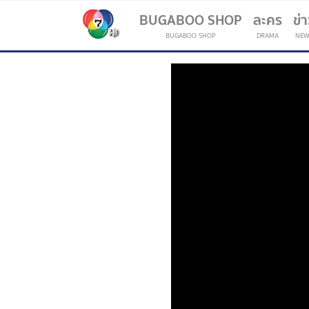
BUGABOO SHOP
ละคร
ข่
BUGABOO SHOP
DRAMA
NEW