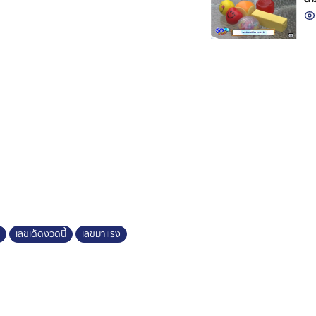
เลขเด็ดงวดนี้
เลขมาแรง