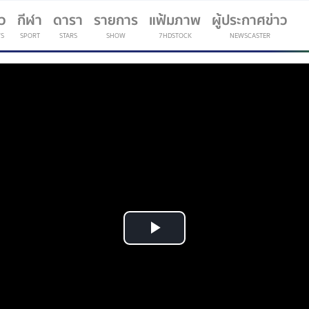
าว
กีฬา
ดารา
รายการ
แฟ้มภาพ
ผู้ประกาศข่าว
S
SPORT
STARS
SHOW
7HDSTOCK
NEWSCASTER
(current)
Play
Video