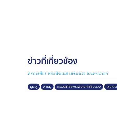
ข่าวที่เกี่ยวข้อง
ครอบเศียร พระพิฆเนศ เสริมดวง จ.นครนายก
มูเตลู
สายมู
ครอบเศียรพระพิฆเนศเสริมดวง
เลขเด็ด