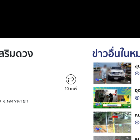
เสริมดวง
ข่าวอื่นใน
ฉุ
10
แชร์
อุ
วง จ.นครนายก
หน
สม