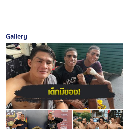
ไม่ค่อยเป็น ผมจึงมีหน้าที่คอยช่วยแนะนำการออกอาวุธที่ถูก
ต้อง อย่างเวลาเตะต้องบิดสะโพก หรือถ้าตีเข่าต้องพับขาให้
ดี จะทำให้โจมตีได้หนักขึ้น แต่สิ่งที่พวกเขาโดดเด่นมากอยู่
แล้วคือหมัด ที่ออกได้เรื่อย ๆ และเร็วมากครับ”
Gallery
ดูคลิป ONE Fight Night 32 วันที่ 7 พฤษภาคม 2568 คู่ โย
ฮัน เอสตูปินาน vs ทาอิกิ นาอิโตะ