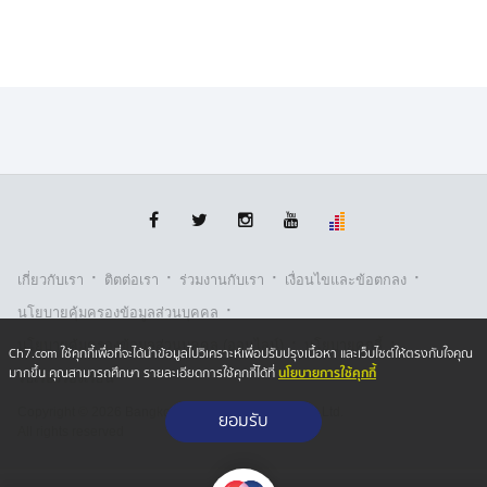
·
·
·
·
เกี่ยวกับเรา
ติตต่อเรา
ร่วมงานกับเรา
เงื่อนไขและข้อตกลง
·
นโยบายคุ้มครองข้อมูลส่วนบุคคล
“แฝดเอสตูปินาน” พร้อมล่าความสำเร็จใน ONE
·
·
นโยบายคุ้มครองข้อมูลส่วนบุคคล (ออนไลน์)
นโยบายคุกกี้
Ch7.com ใช้คุกกี้เพื่อที่จะได้นำข้อมูลไปวิเคราะห์เพื่อปรับปรุงเนื้อหา และเว็บไซต์ให้ตรงกับใจคุณ
ติดตาม
ONE Championship
และ
ONE ลุมพินี
ได้ที่ :
นโยบายการใช้คุกกี้
มากขึ้น คุณสามารถศึกษา รายละเอียดการใช้คุกกี้ได้ที่
รับเรื่องร้องเรียน
https://www.ch7.com/one-championship
Copyright © 2026 Bangkok Broadcasting & T.V. Co.,Ltd.
ยอมรับ
All rights reserved
ช่องทางถ่ายทอดสด
- FACEBOOK :
https://www.facebook.com/Ch7HD