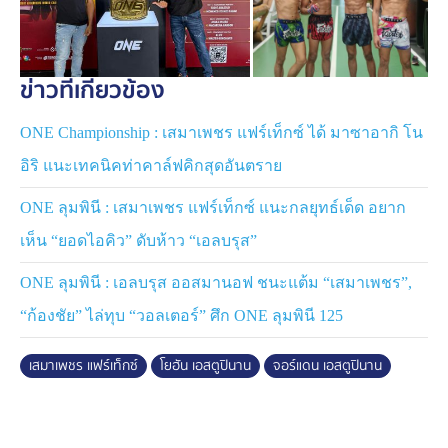
“โยฮัน - จอร์แดน” ฝึกซ้อมที่ค่ายมวยแฟร์เท็กซ์
ข่าวที่เกี่ยวข้อง
คู่แฝดมวยไทยตระกูล “
เอสตูปินาน
” สร้างสีสันได้อย่างมาก
ONE Championship : เสมาเพชร แฟร์เท็กซ์ ได้ มาซาอากิ โน
ในรายการของ ONE ด้วยลีลาการชกสนุกเร้าใจและการเอน
อิริ แนะเทคนิคท่าคาล์ฟคิกสุดอันตราย
เตอร์เทนคนดูด้วยบุคลิกส่วนตัวที่ร่าเริงและมีพลังเหลือล้น
โดยแฝดพี่ “
โยฮัน
” เก็บชัยชนะมา 5 ไฟต์ก่อนจะเพิ่งสะดุด
ONE ลุมพินี : เสมาเพชร แฟร์เท็กซ์ แนะกลยุทธ์เด็ด อยาก
พ่ายครั้งแรกในไฟต์ล่าสุด ขณะที่คนน้อง “
จอร์แดน
” ครอง
เห็น “ยอดไอคิว” ดับห้าว “เอลบรุส”
สถิติไร้พ่าย 2 ไฟต์ ซึ่งทาง “
เสมาเพชร
” เชื่อว่าทั้งคู่สามารถ
พัฒนาทักษะมวยไทยได้อีกมาก
ONE ลุมพินี : เอลบรุส ออสมานอฟ ชนะแต้ม “เสมาเพชร”,
“ก้องชัย” ไล่ทุบ “วอลเตอร์” ศึก ONE ลุมพินี 125
“ฝากแฟนมวยชาวไทยให้จับตามองติดตาม
โยฮัน - จอร์แดน
ให้ดี ฝาแฝดคู่นี้มีอนาคตไกลในเส้นทางการต่อสู้แน่นอน ทั้ง
เสมาเพชร แฟร์เท็กซ์
โยฮัน เอสตูปินาน
จอร์แดน เอสตูปินาน
สองคนมีความมานะและมุ่งมั่น เวลาซ้อมเขาตั้งใจมาก นัก
ชกต่างชาติเวลาทุ่มเททำอะไรแล้ว เขาตั้งใจเต็มที่มากจริง ๆ
ผมคิดว่าสองคนนี้จะก้าวขึ้นมาอยู่แถวหน้าของวงการได้แน่
ครับ”