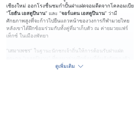
เชียงใหม่ ออกโรงชื่นชมกำปั้นฝาแฝดจอมดีดจากโคลอมเบีย
“
โยฮัน เอสตูปินาน
” และ “
จอร์แดน เอสตูปินาน
” ว่ามี
ศักยภาพสูงที่จะก้าวไปยืนแถวหน้าของวงการกีฬามวยไทย
หลังเขาได้ฝึกซ้อมร่วมกับทั้งคู่ที่มาเก็บตัว ณ ค่ายมวยแฟร์
เท็กซ์ ในเมืองพัทยา
“
เสมาเพชร
” ในฐานะนักชกเจ้าถิ่นให้การต้อนรับฝาแฝด
ตระกูล “เอสตูปินาน” ที่ขอมาร่วมฝึกซ้อมที่ต้นสังกัดของตัว
เองอย่างอบอุ่น โดยได้ทำหน้าที่ให้คำแนะนำในการฝึกซ้อม
ดูเพิ่มเติม
กับสองพี่น้องแบบไม่มีกั๊กอีกด้วย
“ตอนนี้
โยฮัน - จอร์แดน
มาซ้อมที่ค่ายมวยแฟร์เท็กซ์ได้นาน
เกือบเดือนแล้ว เบื้องต้นพวกเขาบอกว่าจะมาเก็บตัวที่นี่นาน
3 เดือน ทั้งคู่ทำให้บรรยากาศในค่ายคึกคักขึ้นมาก เวลาพัก
ชอบชวนนักมวยในค่ายเต้นและฟังเพลงอยู่ตลอด ทั้งคู่มี
มารยาทและอัธยาศัยดีมาก เข้ากับคนอื่นได้ง่าย”
“ฝาแฝดคู่นี้ยังผ่านเกมมาไม่มาก ทำให้ยังออกอาวุธบางอย่าง