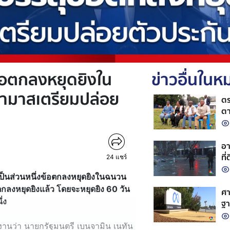
้อตกลงหยุดยิงใน
ข่าวอื่นใน
ฮามาสเตรียมปล่อย
ตร
ตา
อา
ที่
24
แชร์
เป็นส่วนหนึ่งข้อตกลงหยุดยิงในฉนวน
กลงหยุดยิงแล้ว โดยจะหยุดยิง 60 วัน
ศา
่ง
ฐา
ยงานว่า นายกรัฐมนตรี เบนจามิน เนทัน