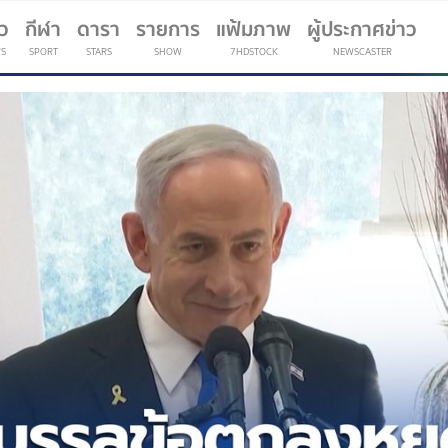
าว
กีฬา
ดารา
รายการ
แฟ้มภาพ
ผู้ประกาศข่าว
S
SPORT
STARS
SHOW
7HDSTOCK
NEWSCASTER
(current)