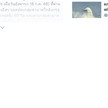
หญ
เมื่อวันอังคารก (8 ก.ค. 68) ที่ผ่าน
เค
งอิสราเอลปละกลุ่มฮามาสใกล้บรรลุ
ารหยุดยิง 60 วัน และทางกลุ่มฮามาส
ละเสียชีวิตแล้ว
 ทรัมป์” เผยว่า การเจรจาหยุดยิง
 หลังจากทำสงครามกันมานาน 21
ว่า กลุ่มฮามาสได้ตกลงที่จะปล่อยตัวตัว
ุข้อตกลงหยุดยิงในฉนวนกาซา การ
บาก" เนื่องจากความดื้อรั้นของอิสราเอล
ุดยิงในฉนวนกาซาระหว่างอิสราเอล
ที่ติดขัดหลายประการ เช่น การส่งความ
จากฉนวนกาซา และ การรับประกันการ
ราเอลได้สังหารชาวปาเลสไตน์ไปแล้วก