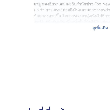
ยาฮู ของอิสราเอล เผยกับสำนักข่าว Fox News 
มา ว่า การเจรจาหยุดยิงในฉนวนกาซาระหว่า
ข้อตกลงมากขึ้น โดยการเจรจามุ่งเน้นไปที่ก
จะปล่อยตัวประกันครึ่งหนึ่งทั้งที่ยังมีชีวิตอยู่แ
ดูเพิ่มเติม
ขณะที่ทางทูตประจำตะวันออกกลางของ “โดนัล
ระหว่างอิสราเอลและฮามาสมีความคืบหน้า
เดือน
ด้านกลุ่มฮามาสกล่าวเมื่อวานนี้ (9 ก.ค. 68) 
ประกัน 10 คน ซึ่งเป็นส่วนหนึ่งในการบรรล
เจรจาสันติภาพที่กำลังดำเนินอยู่นั้น "ยากลำ
ขณะที่กลุ่มปาเลสไตน์กล่าวว่า การเจรจาหย
ปละกลุ่มฮามาส ที่กำลังดำเนินอยู่มีประเด็น
ช่วยเหลือ การถอนกำลังทหารอิสราเอลออก
หยุดยิงถาวร
ทั้งนี้ กระทรวงสาธารณสุขกาซา ระบุว่า อิส