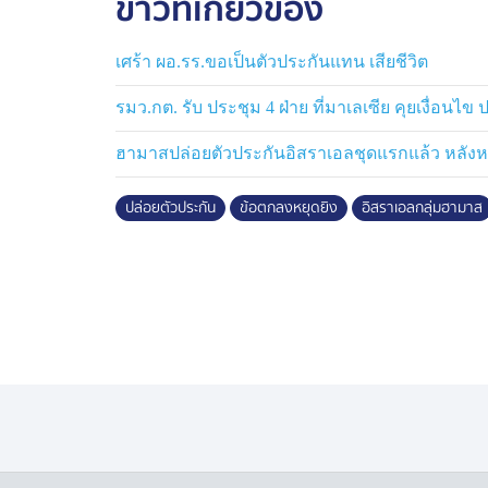
ข่าวที่เกี่ยวข้อง
ว่า 57,000 คน นอกจากนี้ ยังก่อให้เกิดวิ
ทั้งหมดในกาซาต้องพลัดถิ่นภายในประเทศ และ
เศร้า ผอ.รร.ขอเป็นตัวประกันแทน เสียชีวิต
ล้างเผ่าพันธุ์และอาชญากรรมสงคราม ซึ่งอิส
รมว.กต. รับ ประชุม 4 ฝ่าย ที่มาเลเซีย คุยเงื่อนไข 
ฮามาสปล่อยตัวประกันอิสราเอลชุดแรกแล้ว หลังห
ปล่อยตัวประกัน
ข้อตกลงหยุดยิง
อิสราเอลกลุ่มฮามาส