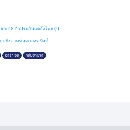
กฤตความอดอยาก ทำให้ประชากรเกือบ
ก่อให้เกิดข้อกล่าวหาเรื่องการฆ่า
ราเอลปฏิเสธ
ปล่อย18 ตัวประกันแต่ยังไม่สรุป
ยุดยิงตามข้อตกลงทรัมป์
อิสราเอล
กลุ่มฮามาส