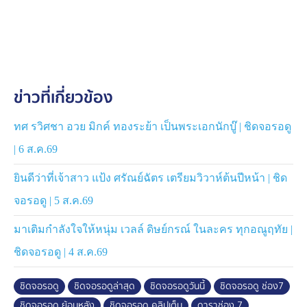
ข่าวที่เกี่ยวข้อง
ทศ รวิศชา อวย มิกค์ ทองระย้า เป็นพระเอกนักบู๊ | ชิดจอรอดู
| 6 ส.ค.69
ยินดีว่าที่เจ้าสาว แป้ง ศรัณย์ฉัตร เตรียมวิวาห์ต้นปีหน้า | ชิด
จอรอดู | 5 ส.ค.69
มาเติมกำลังใจให้หนุ่ม เวลล์ ดิษย์กรณ์ ในละคร ทุกอณูฤทัย |
ชิดจอรอดู | 4 ส.ค.69
ชิดจอรอดู
ชิดจอรอดูล่าสุด
ชิดจอรอดูวันนี้
ชิดจอรอดู ช่อง7
ชิดจอรอดู ย้อนหลัง
ชิดจอรอดู คลิปเต็ม
ดาราช่อง 7