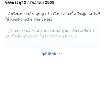
ชิดจอรอดู 10 กรกฎาคม 2568
- สำเนียงภาษาอังกฤษสุดกร้าวใจของ ไบเบิ้ล วิชญ์ภาส ในซี
รีส์ KinnPorsche The Series
- ยูโร ยศวรรธน์ ชวน มาย ภาคภูมิ พูดคุยเรื่องไลฟ์สไตล์
และล้วงลึกทุกผลงาน ในรายการ TALK TO U
#ชิดจอรอดู #ไบเบิ้ลวิชญ์ภาส #มายภาคภูมิ #ยูโรยศวรรธน์
#รายการช่อง7
ดูเพิ่มเติม