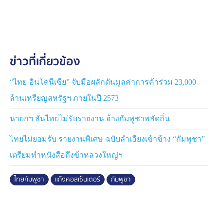
ความเคลื่อนไหวดังกล่าวมีขึ้นเพื่อตอบโต้ หลังมีรายงานว่า
โฆษกของรัฐบาลไทยร่วมมือกับสำนักงานว่าด้วยยาเสพติด
และอาชญากรรมแห่งสหประชาชาติ (UNODC) เพื่อปราบ
ปรามแก๊งคอลเซ็นเตอร์จากกัมพูชา และกัมพูชาได้วิจารณ์
ว่าการกระทำดังกล่าวเป็นกลยุทธ์เบี่ยงเบนความสนใจ
ข่าวที่เกี่ยวข้อง
“ไทย-อินโดนีเซีย” จับมือผลักดันมูลค่าการค้าร่วม 23,000
ล้านเหรียญสหรัฐฯ ภายในปี 2573
นายกฯ ลั่นไทยไม่รับรายงาน อ้างกัมพูชาพลัดถิ่น
ไทยไม่ยอมรับ รายงานพิเศษ ฉบับลำเอียงเข้าข้าง “กัมพูชา”
เตรียมทำหนังสือถึงข้าหลวงใหญ่ฯ
ไทยกัมพูชา
แก๊งคอลเซ็นเตอร์
กัมพูชา