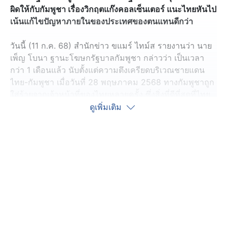
ผิดให้กับกัมพูชา เรื่องวิกฤตแก๊งคอลเซ็นเตอร์ แนะไทยหันไป
เน้นแก้ไขปัญหาภายในของประเทศของตนแทนดีกว่า
วันนี้ (11 ก.ค. 68) สำนักข่าว ขแมร์ ไทม์ส รายงานว่า นาย
เพ็ญ โบนา ฐานะโฆษกรัฐบาลกัมพูชา กล่าวว่า เป็นเวลา
กว่า 1 เดือนแล้ว นับตั้งแต่ความตึงเครียดบริเวณชายแดน
ไทย-กัมพูชา เมื่อวันที่ 28 พฤษภาคม 2568 ทางกัมพูชาถูก
ใส่ร้ายจากเจ้าหน้าที่ของไทยหลายครั้ง ซึ่งสิ่งที่ดีที่สุดที่ไทย
ควรทำคือหยุดโยนความผิดให้กับกัมพูชา และหันไปตั้งใจ
ดูเพิ่มเติม
แก้ไขปัญหาภายในประเทศของตนเอง
นอกจากนี้ ยังกล่าวว่า รัฐบาลไทยไม่ควรกังวลเกี่ยวกับ
กัมพูชา เนื่องจากไทยเองได้กลายเป็นศูนย์กลางของ
อาชญากรรมทางไซเบอร์ และการค้ายาเสพติดที่ใหญ่ที่สุด
ในภูมิภาค และกัมพูชาเป็นประเทศที่ได้รับผลกระทบจาก
อาชญากรรมทางไซเบอร์และเครือข่ายการจำหน่ายยาเสพ
ติด ที่เริ่มมาจากประเทศไทย