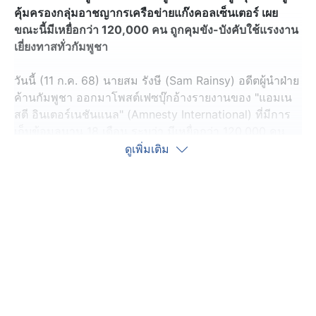
คุ้มครองกลุ่มอาชญากรเครือข่ายแก๊งคอลเซ็นเตอร์ เผย
ขณะนี้มีเหยื่อกว่า 120,000 คน ถูกคุมขัง-บังคับใช้แรงงาน
เยี่ยงทาสทั่วกัมพูชา
วันนี้ (11 ก.ค. 68) นายสม รังษี (Sam Rainsy) อดีตผู้นำฝ่าย
ค้านกัมพูชา ออกมาโพสต์เฟซบุ๊กอ้างรายงานของ "แอมเน
สตี อินเตอร์เนชันแนล" (Amnesty International) ที่มีการ
เก็บข้อมูลนาน 18 เดือน ระบุว่า มีเหยื่อกว่า 120,000 คน
ถูกคุมขังอยู่ในศูนย์สแกมเมอร์ทั่วประเทศกัมพูชา โดยเหยื่อ
ดูเพิ่มเติม
ถูกบังคับใช้แรงงานเยี่ยงทาสในสภาพที่โหดร้ายทารุณ โดย
เหยื่อเหล่านี้ไม่ได้มีแค่ชาวกัมพูชา แต่รวมถึงคนไทย,
เวียดนาม, อินเดีย, ฟิลิปปินส์ และชาติอื่น ๆ ซึ่งเพื่อเป็นการ
ตอบโต้ ทางการไทยและเวียดนามเริ่มปฏิบัติการช่วยเหลือ
แล้วเพื่อปลดปล่อยพลเมืองของตนเอง
จากการให้ปากคำของผู้รอดชีวิต 58 คน ได้ชี้ตำแหน่ง
อาคารลักษณะเหมือนคุกที่มีการควบคุมเข้มงวดอย่างน้อย
53 แห่ง ซึ่งเหยื่อถูกค้ามนุษย์ ถูกทรมานด้วยการช็อตไฟฟ้า