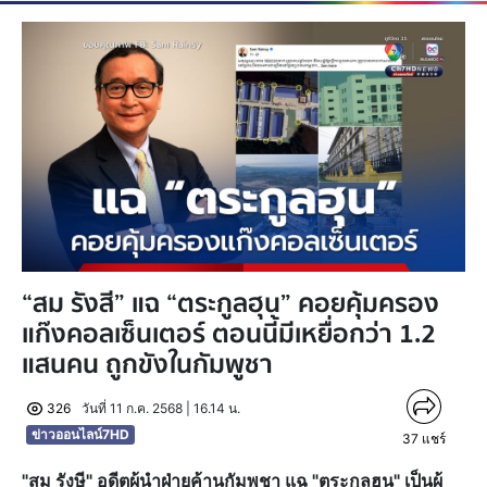
“สม รังสี” แฉ “ตระกูลฮุน” คอยคุ้มครอง
แก๊งคอลเซ็นเตอร์ ตอนนี้มีเหยื่อกว่า 1.2
แสนคน ถูกขังในกัมพูชา
326
วันที่ 11 ก.ค. 2568 | 16.14 น.
ข่าวออนไลน์7HD
37
แชร์
"สม รังษี" อดีตผู้นำฝ่ายค้านกัมพูชา แฉ "ตระกูลฮุน" เป็นผู้