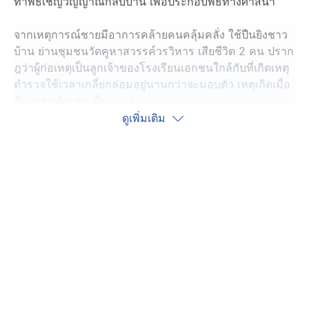
ทำพิธีเชิญวิญญาณกลับบ้าน เพื่อประกอบพิธีทางศาสนา
จากเหตุการณ์ชายมีอาการคล้ายคนคลุ้มคลั่ง ใช้ปืนยิงชาว
บ้าน ย่านชุมชนวัดคูหาสวรรค์วรวิหาร เสียชีวิต 2 คน ปราก
ฎว่าผู้ก่อเหตุเป็นลูกเจ้าของโรงเรียนเอกชนใกล้กับที่เกิดเหตุ
ตำรวจใช้เวลาเกลี่ยกล่อมอยู่นานกว่าจะมอบตัว เหตุเกิดเมื่อ
วันอาสาฬหบูชา ที่ผ่านมา
ดูเพิ่มเติม
เมื่อวาน (11 ก.ค.) ญาติของ 1 ในผู้เสียชีวิต ติดต่อขอรับศพ
ไปบำเพ็ญกุศล และทำพิธีอัญเชิญวิญญาณบอกให้ตามกลับ
ไปประกอบพิธีทางศาสนา ที่เธอตั้งใจจะจัดงานศพออกมาให้
ดีที่สุด
พี่สาวผู้ก่อเหตุได้เข้าร่วมในพิธีสวดบำเพ็ญกุศลที่วัด
คูหาสวรรค์ด้วย ยอมรับน้องชายเสพยาเสพติด จนมีอาการ
ป่วยทางจิต ช่วงหลัง ๆ ขาดการรักษา จนพฤติกรรมกำเริบ
ญาติผู้เสียชีวิตอีกคนยังมีความโกรธแค้น และคงไม่มีทางให้
อภัย ก่อนหน้านี้ก็เคยเห็นหน้าผู้ต้องหามาก่อน รู้ว่ามีอาการ