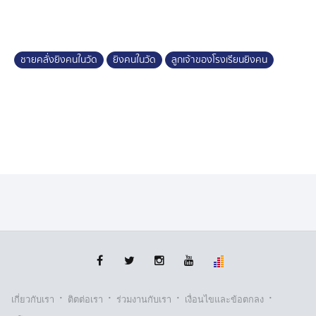
ป่วยจิตเวช หลาย ๆ คนมาพูดให้ฟังว่าชอบยิงปืน ชอบสะสม
ปืน แต่คิดไม่ถึงว่าจะมาก่อเหตุ
คดีนี้ ตำรวจ สน.ภาษีเจริญ ไม่ได้ส่งตัวผู้ก่อเหตุไปโรง
ชายคลั่งยิงคนในวัด
ยิงคนในวัด
ลูกเจ้าของโรงเรียนยิงคน
พยาบาลจิตเวช เพราะไม่มีหลักฐานยืนยันว่าป่วยจริง จึง
ดำเนินการไปตามขั้นตอนเหมือนผู้ต้องหาปกติ
เบื้องต้นดำเนินคดีในข้อหาฆ่าผู้อื่นในเจตนา, เสพยาเสพติด
และความผิด พ.ร.บ.อาวุธปืน โดยจะคุมตัวไปฝากขังก่อน
เที่ยงวันนี้ (12 ก.ค.)
·
·
·
·
เกี่ยวกับเรา
ติตต่อเรา
ร่วมงานกับเรา
เงื่อนไขและข้อตกลง