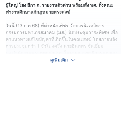
ผู้ใหญ่ โยง สีกา ก. รายงานตัวด่วน พร้อมสั่ง พศ. ตั้งคณะ
ทำงานศึกษาแก้กฎหมายพระสงฆ์
วันนี้ (13 ก.ค.68) ที่ตำหนักเพ็ชร วัดบวรนิเวศวิหาร
กรรมการมหาเถรสมาคม (มส.) นัดประชุมวาระพิเศษ เพื่อ
หาแนวทางแก้ไขปัญหาที่เกิดขึ้นในคณะสงฆ์ โดยภายหลัง
การประชุมกว่า 1 ชั่วโมงครึ่ง นายอินทพร จั่นเอี่ยม
ผอ.สำนักงานพระพุทธศาสนา ในฐานะ เลขาธิการมหาเถร
สมาคม แถลงผลการประชุมว่า วันนี้เป็นการประชุมวาระ
ดูเพิ่มเติม
พิเศษ จึงได้นิมนต์กรรมการมหาเถรสมาคมมาพูดคุย
เป็นการเร่งด่วน โดยการประชุมวันนี้กรรมการมีข้อห่วงใย
และมีการอภิปรายอย่างกว้างขวาง สามารถสรุปได้ 2 เรื่อง
เป็นเรื่องเร่งด่วนเฉพาะหน้า และหาแนวทางป้องกันใน
อนาคตเพื่อไม่ให้เกิดเหตุการณ์แบบนี้ โดยเฉพาะ
พ.ร.บ.คณะสงฆ์ ซึ่งใช้มาตั้งแต่ปี 2505 อาจจะไม่ทันสมัย
รวมถึงกฎระเบียบมหาเถรสมาคมอาจจะต้องปรับปรุงเพื่อให้
สอดรับกับสถานการณ์ปัจจุบัน