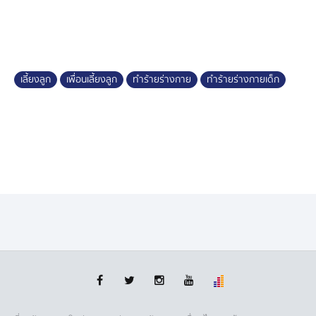
จนกว่าจะหายดี แต่เพื่อนกลับไม่รับผิดชอบอะไร จึงร้องไปยัง
ต้นอ้อ เป็นหนึ่ง ให้ช่วยประสานหน่วยงานที่เกี่ยวข้องเข้ามา
ช่วยเหลือ
ก่อนเข้าแจ้งความที่ สน.หลักสอง ผู้กำกับให้ข้อมูลว่า แฟน
เลี้ยงลูก
เพื่อนเลี้ยงลูก
ทำร้ายร่างกาย
ทำร้ายร่างกายเด็ก
หนุ่มของเพื่อนผู้เสียหาย ให้การรับสารภาพแล้วว่า ลงมือจริง
เนื่องจากหงุดหงิดที่เด็กร้องงอแง ยืนยันว่าเป็นครั้งแรกที่ก่อ
เหตุ
เบื้องต้นได้นำตัวฝากขัง พร้อมแจ้งข้อหาทำร้ายร่างกายบาด
เจ็บสาหัส ขณะที่ฝ่ายหญิงถูกปล่อยตัวไปในฐานะพยานคน
สำคัญ