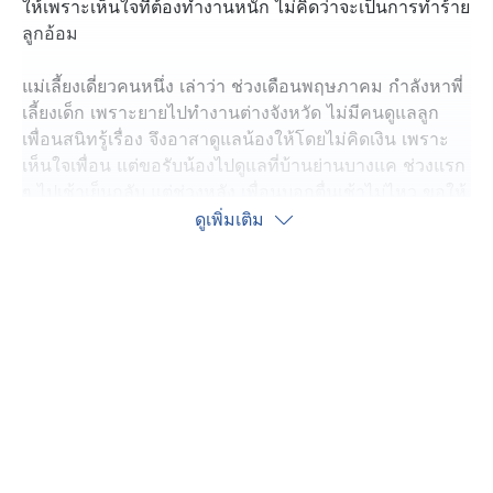
ให้เพราะเห็นใจที่ต้องทำงานหนัก ไม่คิดว่าจะเป็นการทำร้าย
ลูกอ้อม
แม่เลี้ยงเดี่ยวคนหนึ่ง เล่าว่า ช่วงเดือนพฤษภาคม กำลังหาพี่
เลี้ยงเด็ก เพราะยายไปทำงานต่างจังหวัด ไม่มีคนดูแลลูก
เพื่อนสนิทรู้เรื่อง จึงอาสาดูแลน้องให้โดยไม่คิดเงิน เพราะ
เห็นใจเพื่อน แต่ขอรับน้องไปดูแลที่บ้านย่านบางแค ช่วงแรก
ๆ ไปเช้าเย็นกลับ แต่ช่วงหลัง เพื่อนบอกตื่นเช้าไม่ไหว ขอให้
น้องนอนค้างคืนที่บ้าน แล้วจะไปส่งช่วงวันหยุดแทน กระทั่ง
ดูเพิ่มเติม
วันที่ 13 กรกฎาคมที่ผ่านมา เธอต้องไปต่างจังหวัดกระทัน
หัน จึงขอให้เพื่อนพาน้องมาส่งที่บ้าน
พอเห็นหน้าลูก แทนที่จะชื่นใจ กลับกลายต้องใจสลาย เพราะ
ใบหน้าน้องเต็มไปด้วยรอยฟกช้ำ ดวงตาทั้ง 2 ข้าง บวมปูด
ยังไม่นับรอยช้ำ ตามร่างกาย โดยเพื่อนอ้างว่า "น้องแพ้
แมลง"
แม่ได้พาลูกไปโรงพยาบาลทันที แพทย์ระบุว่า น้องถูก
ของแข็งทุบตี ตอนนี้มีอาการสมองบวม ต้องนอนดูอาการ