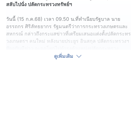
สลับไปนั่ง ปลัดกระทรวงทรัพย์ฯ
วันนี้ (15 ก.ค.68) เวลา 09.50 น.ที่ทำเนียบรัฐบาล นาย
อรรถกร ศิริลัทธยากร รัฐมนตรีว่าการกระทรวงเกษตรและ
สหกรณ์ กล่าวถึงกระแสข่าวที่เตรียมเสนอแต่งตั้งปลัดกระทร
วงเกษตรฯ คนใหม่ หลังนายประยูร อินสกุล ปลัดกระทรวงฯ
ปัจจุบันมีข่าว จะถูกโยกไปดำรงตำแหน่งปลัดกระทรวง
ทรัพยากรธรรมชาติและสิ่งแวดล้อม ที่ว่างเว้นอยู่ว่า ตนได้
ดูเพิ่มเติม
ลงนามไปหมดแล้ว
ส่วนใช่ชื่อของนายวิณะโรจน์ ทรัพย์ส่งสุข อธิบดีกรมตรวจ
บัญชีสหกรณ์ ขึ้นมาเป็นปลัดกระทรวงฯ แทนหรือไม่นั้น
นายอรรถกร ระบุว่า “เดี๋ยวก็รู้ครับ”
ขณะที่กระทรวงเกษตรฯ จะมีการแต่งตั้งโยกย้ายในส่วน
ข้าราชการตำแหน่งอื่นอีกหรือไม่ นายอรรถกร ระบุว่า เดี๋ยว
ไว้ถึงเวลา จะมีการพิจารณาซึ่งต้องค่อย ๆ พิจารณา ซึ่งใน
ส่วนของตำแหน่งปลัดกระทรวงฯ ได้เซ็นแต่งตั้งไปเรียบร้อย
แล้ว