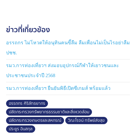
สำหรับ นายประยูร จะเกษียณอายุราชการ ในเดือนตุลาคม
นี้ และ มีความสนิทสนมกับ นายเฉลิมชัย ศรีอ่อน เมื่อครั้ง
ข่าวที่เกี่ยวข้อง
ดำรงตำแหน่งรัฐมนตรีว่าการกระทรวงเกษตรและสหกรณ์
การโยกย้ายครั้งนี้ ก็จะเป็นปลัดกระทรวง
ทรัพยากรธรรมชาติและสิ่งแวดล้อม ที่มีนายเฉลิมชัย เป็น
อรรถกร ไม่โหวตให้อนุทินคนขี้ลืม ลืมเพื่อนไม่เป็นไรอย่าลืม
เจ้ากระทรวง
ปชช.
อย่างไรก็ตาม ถ้าเป็นเช่นนี้ กระแสข่าว การโยกนา
รมว.การท่องเที่ยวฯ ส่งมอบอุปกรณ์กีฬาให้เยาวชนและ
ยอรรษิษฐ์ สัมพันธรัตน์ ปลัดกระทรวงมหาดไทย ไปเป็นปลัด
ประชาชนประจำปี 2568
กระทรวงทรัพย์ฯ ก็ยังไม่เป็นจริง
รมว.การท่องเที่ยวฯ ยืนยันพิธีเปิดซีเกมส์ พร้อมแล้ว
อรรถกร ศิริลัทธยากร
ปลัดกระทรวงทรัพยากรธรรมชาติและสิ่งแวดล้อม
ปลัดกระทรวงเกษตรและสหกรณ์
วิณะโรจน์ ทรัพย์ส่งสุข
ประยูร อินสกุล